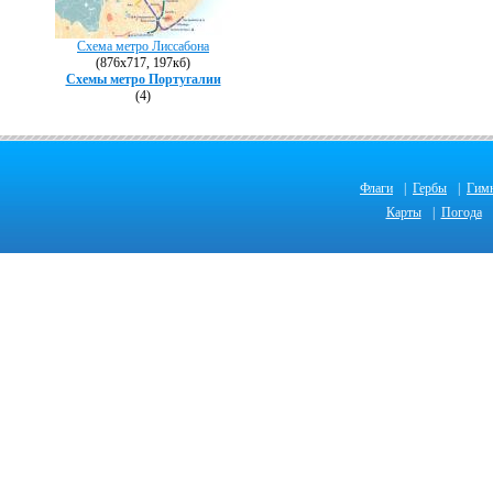
Схема метро Лиссабона
(876х717, 197кб)
Схемы метро Португалии
(4)
Флаги
|
Гербы
|
Гим
Карты
|
Погода