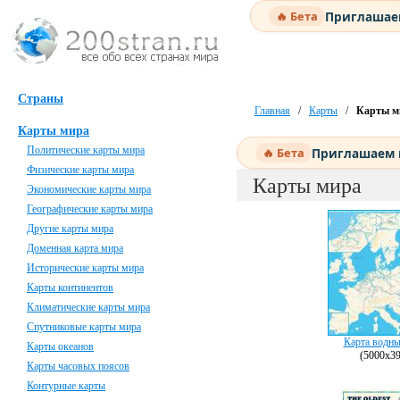
Приглашаем
🔥 Бета
Страны
Главная
/
Карты
/
Карты м
Карты мира
Политические карты мира
Приглашаем н
🔥 Бета
Физические карты мира
Карты мира
Экономические карты мира
Географические карты мира
Другие карты мира
Доменная карта мира
Исторические карты мира
Карты континентов
Климатические карты мира
Спутниковые карты мира
Карта водны
Карты океанов
(5000х39
Карты часовых поясов
Контурные карты