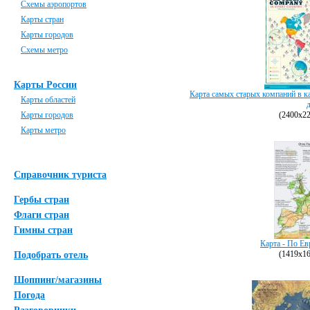
Схемы аэропортов
Карты стран
Карты городов
Схемы метро
Карты России
Карта самых старых компаний в ка
Карты областей
Карты городов
(2400х22
Карты метро
Справочник туриста
Гербы стран
Флаги стран
Гимны стран
Карта - По Ев
(1419х16
Подобрать отель
Шоппинг/магазины
Погода