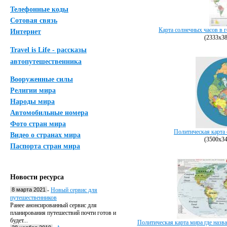
Телефонные коды
Сотовая связь
Карта солнечных часов в г
Интернет
(2333х38
Travel is Life - рассказы
автопутешественника
Вооруженные силы
Религии мира
Народы мира
Автомобильные номера
Фото стран мира
Политическая карта 
Видео о странах мира
(3500х34
Паспорта стран мира
Новости ресурса
8 марта 2021
-
Новый сервис для
путешественников
Ранее анонсированный сервис для
планирования путешествий почти готов и
будет...
Политическая карта мира где назва