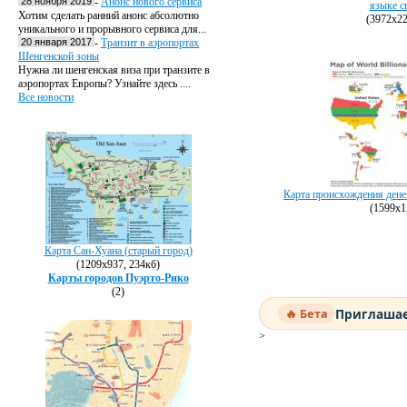
28 ноября 2019
-
Анонс нового сервиса
языке с
Хотим сделать ранний анонс абсолютно
(3972х22
уникального и прорывного сервиса для...
20 января 2017
-
Транзит в аэропортах
Шенгенской зоны
Нужна ли шенгенская виза при транзите в
аэропортах Европы? Узнайте здесь ....
Все новости
Карта происхождения дене
(1599х1
Карта Сан-Хуана (старый город)
(1209х937, 234кб)
Карты городов Пуэрто-Рико
(2)
Приглашае
🔥 Бета
>