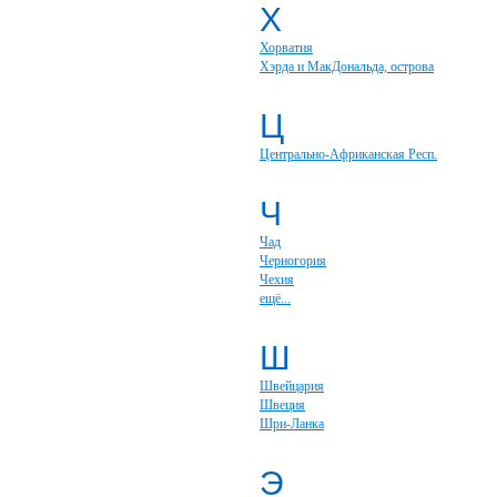
Х
Хорватия
Хэрда и МакДональда, острова
Ц
Центрально-Африканская Респ.
Ч
Чад
Черногория
Чехия
ещё...
Ш
Швейцария
Швеция
Шри-Ланка
Э