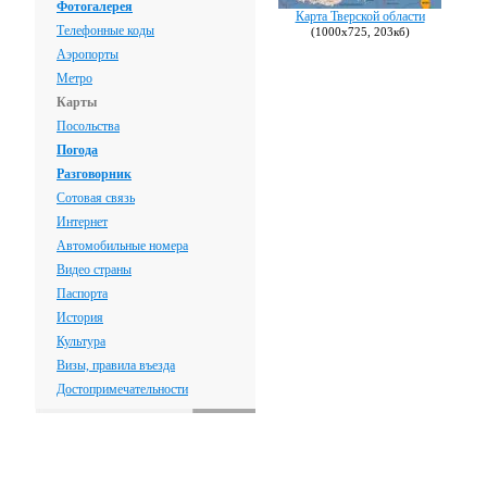
Фотогалерея
Карта Тверской области
Телефонные коды
(1000х725, 203кб)
Аэропорты
Метро
Карты
Посольства
Погода
Разговорник
Сотовая связь
Интернет
Автомобильные номера
Видео страны
Паспорта
История
Культура
Визы, правила въезда
Достопримечательности