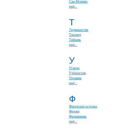
Сан-Марино
ещё...
Т
Таджикистан
Таиланд
Тайвань
ещё...
У
Уганда
Узбекистан
Украина
ещё...
Ф
Фарерские острова
Фиджи
Филиппины
ещё...