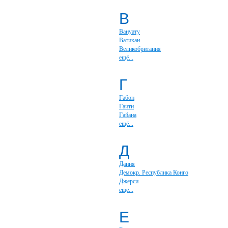
В
Вануату
Ватикан
Великобритания
ещё...
Г
Габон
Гаити
Гайана
ещё...
Д
Дания
Демокр. Республика Конго
Джерси
ещё...
Е