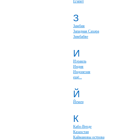
Египет
З
Замбия
Западная Сахара
Зимбабве
И
Израиль
Индия
Индонезия
ещё...
Й
Йемен
К
Кабо-Верде
Казахстан
Каймановы острова