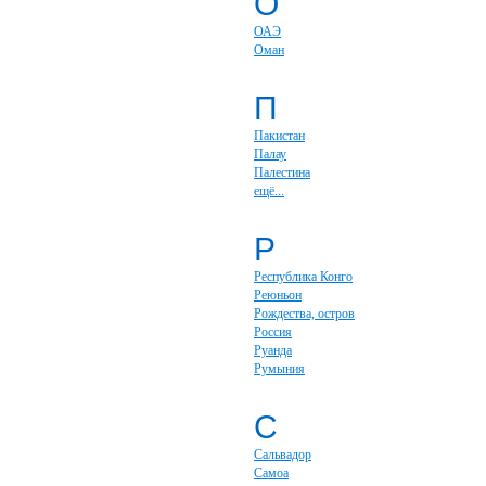
О
ОАЭ
Оман
П
Пакистан
Палау
Палестина
ещё...
Р
Республика Конго
Реюньон
Рождества, остров
Россия
Руанда
Румыния
С
Сальвадор
Самоа