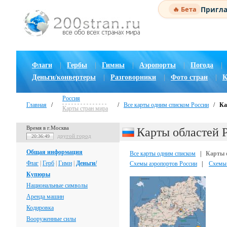
Пригла
🔥 Бета
Флаги
|
Гербы
|
Гимны
|
Аэропорты
|
Погода
|
Деньги/конвертеры
|
Разговорники
|
Фото стран
|
К
Россия
Главная
/
/
Все карты одним списком России
/
Ка
Карты стран мира
Время в г.Москва
Карты областей 
другой город
20:36:50
Общая информация
Все карты одним списком
|
Карты 
Флаг
|
Герб
|
Гимн
|
Деньги/
Схемы аэропортов России
|
Схемы
Купюры
Национальные символы
Аренда машин
Кодировка
Вооруженные силы