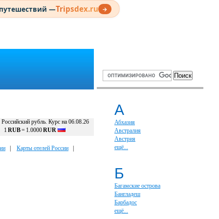
Tripsdex.ru
 путешествий —
→
А
Российский рубль. Курс на 06.08.26
Абхазия
1
RUB
=
1.0000
RUR
Австралия
Австрия
ещё...
ии
|
Карты отелей России
|
Б
Багамские острова
Бангладеш
Барбадос
ещё...