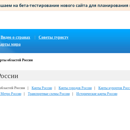
шаем на бета-тестирование нового сайта для планирования
Видео о странах
|
Советы туристу
арты мира
рты областей России
России
областей России
|
Карты России
|
Карты городов России
|
Карты курортов Росс
 Метро России
|
Транспортные схемы России
|
Исторические карты России