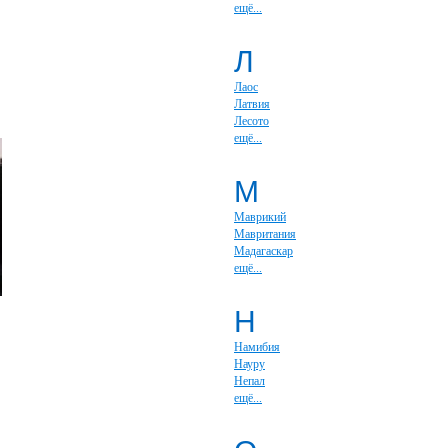
ещё...
Л
Лаос
Латвия
Лесото
ещё...
М
Маврикий
Мавритания
Мадагаскар
ещё...
Н
Намибия
Науру
Непал
ещё...