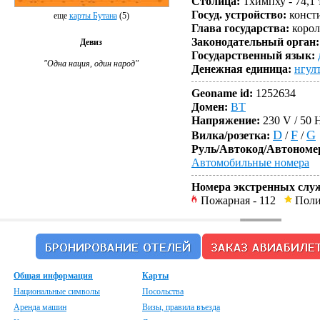
Столица:
Тхимпху - 74,1 
Госуд. устройство:
конст
еще
карты Бутана
(5)
Глава государства:
корол
Законодательный орган:
Девиз
Государственный язык:
"Одна нация, один народ"
Денежная единица:
нгул
Geoname id:
1252634
Домен:
BT
Напряжение:
230 V / 50 
D
F
G
Вилка/розетка:
/
/
Руль/Автокод/Автономе
Автомобильные номера
Номера экстренных слу
Пожарная
- 112
Пол
Общая информация
Карты
Национальные символы
Посольства
Аренда машин
Визы, правила въезда