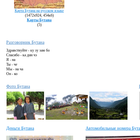
Карта Бутана на русском языке
(1472х924, 454кб)
Карты Бутана
(5)
Разговорник Бутана
Здравствуйте - ку зу зам бо
Спасибо - ка дин чэ
Я - на
Ты - че
Мы - на ча
Он - ко
Фото Бутана
Деньги Бутана
Автомобильные номера Бут