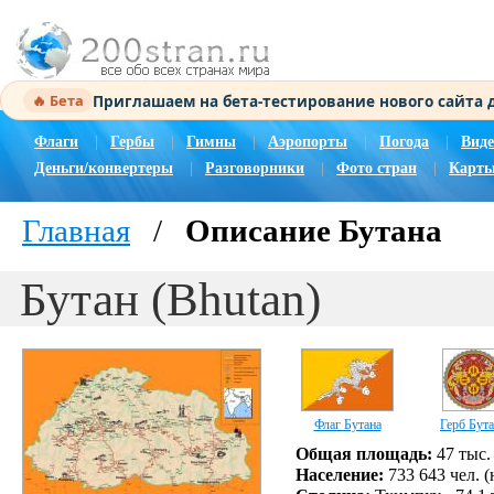
Приглашаем на бета-тестирование нового сайта
🔥 Бета
Флаги
|
Гербы
|
Гимны
|
Аэропорты
|
Погода
|
Виде
Деньги/конвертеры
|
Разговорники
|
Фото стран
|
Карты
Главная
/
Описание Бутана
Бутан (Bhutan)
Флаг Бутана
Герб Бут
Общая площадь:
47 тыс.
Население:
733 643 чел. 