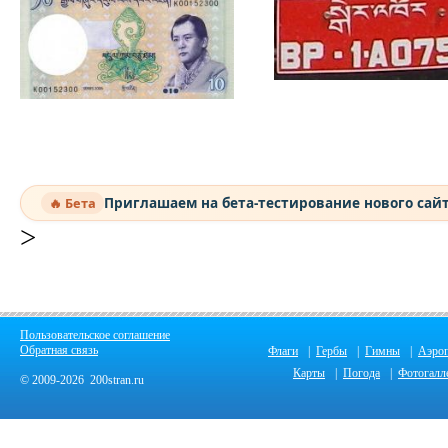
Приглашаем на бета-тестирование нового сай
🔥 Бета
>
Пользовательское соглашение
Обратная связь
Флаги
|
Гербы
|
Гимны
|
Аэро
Карты
|
Погода
|
Фотогалл
© 2009-2026 200stran.ru