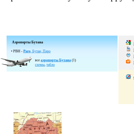
Аэропорты Бутана
• PBH -
Paro
, Бутан, Паро
все
аэропорты Бутана
(1)
схемы
,
табло