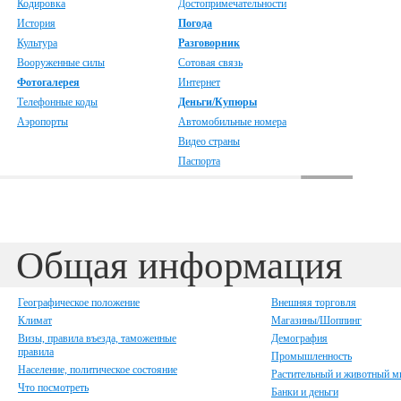
Кодировка
Достопримечательности
История
Погода
Культура
Разговорник
Вооруженные силы
Сотовая связь
Фотогалерея
Интернет
Телефонные коды
Деньги/Купюры
Аэропорты
Автомобильные номера
Видео страны
Паспорта
Общая информация
Географическое положение
Внешняя торговля
Климат
Магазины/Шоппинг
Визы, правила въезда, таможенные
Демография
правила
Промышленность
Население, политическое состояние
Растительный и животный м
Что посмотреть
Банки и деньги