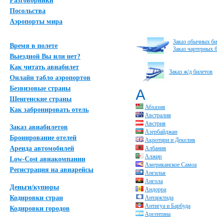
Разговорники
Посольства
Аэропорты мира
Заказ обычных би
Время в полете
Заказ чартерных 
Выездной Вы или нет?
Как читать авиабилет
Заказ ж/д билетов
Онлайн табло аэропортов
Безвизовые страны
А
Шенгенские страны
Абхазия
Как забронировать отель
Австралия
Австрия
Заказ авиабилетов
Азербайджан
Бронирование отелей
Акротири и Декелия
Аренда автомобилей
Албания
Алжир
Low-Cost авиакомпании
Американское Самоа
Регистрация на авиарейсы
Ангилья
Ангола
Деньги/купюры
Андорра
Кодировки стран
Антарктида
Антигуа и Барбуда
Кодировки городов
Аргентина