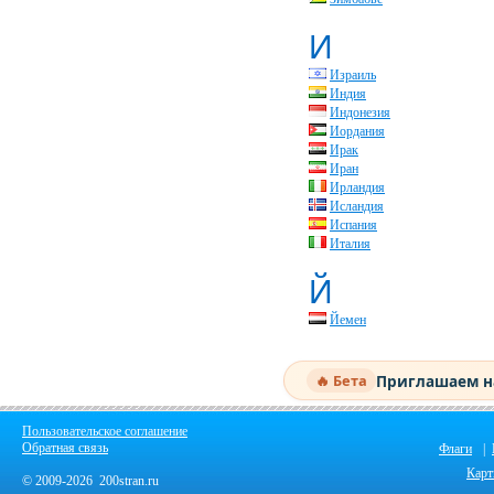
И
Израиль
Индия
Индонезия
Иордания
Ирак
Иран
Ирландия
Исландия
Испания
Италия
Й
Йемен
Приглашаем на
🔥 Бета
Пользовательское соглашение
Обратная связь
Флаги
|
Кар
© 2009-2026 200stran.ru