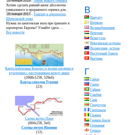
28 ноября 2019
-
Анонс нового сервиса
Хотим сделать ранний анонс абсолютно
В
уникального и прорывного сервиса для...
20 января 2017
-
Транзит в аэропортах
Вануату
Шенгенской зоны
Ватикан
Нужна ли шенгенская виза при транзите в
аэропортах Европы? Узнайте здесь ....
Великобритания
Все новости
Венгрия
Венесуэла
Виргинские острова
Вознесения, остров
Восточный Тимор
Вьетнам
Карта побережья Кемера со всеми отелями и
Г
курортами с расстояниями между ними
(2668х1258, 529кб)
Габон
Карты городов Турции
Гаити
(23)
Гайана
Гамбия
Гана
Гваделупа
Гватемала
Гвинея
Схема метро Нахи
Гвинея-Бисау
(604х258, 5кб)
Германия
Схемы метро Японии
Гернси
(12)