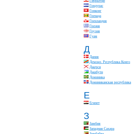
Гибралтар
Гондурас
Гонконг
Гренада
Гренландия
Греция
Грузия
Гуам
Д
Дания
Демокр. Республика Конго
Джерси
Джибути
Доминика
Доминиканская республика
Е
Египет
З
Замбия
Западная Сахара
Зимбабве