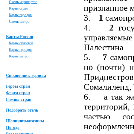
Схемы аэропортов
признанное 
Карты стран
Карты городов
3.
1
самопро
Схемы метро
4.
2
госу
управляемы
Карты России
Карты областей
Палестина
Карты городов
5.
7
самопр
Карты метро
но (почти) 
Приднестро
Справочник туриста
Сомалиленд,
Гербы стран
Флаги стран
6. а так ж
Гимны стран
территорий,
Подобрать отель
частью со
Шоппинг/магазины
неоформленн
Погода