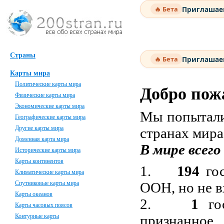
Приглашаем
🔥 Бета
Страны
Приглашаем
🔥 Бета
Карты мира
Политические карты мира
Добро пож
Физические карты мира
Экономические карты мира
Мы попытали
Географические карты мира
Другие карты мира
странах мира
Доменная карта мира
В мире всег
Исторические карты мира
Карты континентов
1.
194
гос
Климатические карты мира
Спутниковые карты мира
ООН, но не в
Карты океанов
2.
1
гос
Карты часовых поясов
Контурные карты
признанно