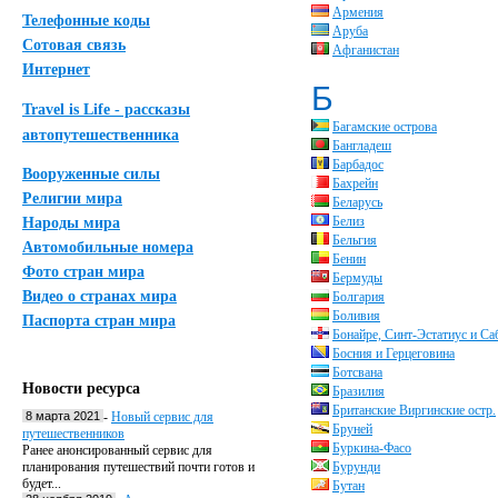
Армения
Телефонные коды
Аруба
Сотовая связь
Афганистан
Интернет
Б
Travel is Life - рассказы
Багамские острова
автопутешественника
Бангладеш
Барбадос
Вооруженные силы
Бахрейн
Религии мира
Беларусь
Белиз
Народы мира
Бельгия
Автомобильные номера
Бенин
Фото стран мира
Бермуды
Видео о странах мира
Болгария
Боливия
Паспорта стран мира
Бонайре, Синт-Эстатиус и Са
Босния и Герцеговина
Ботсвана
Новости ресурса
Бразилия
Британские Виргинские остр.
8 марта 2021
-
Новый сервис для
Бруней
путешественников
Буркина-Фасо
Ранее анонсированный сервис для
планирования путешествий почти готов и
Бурунди
будет...
Бутан