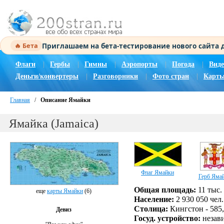
Приглашаем на бета-тестирование нового сайта
🔥 Бета
Флаги
|
Гербы
|
Гимны
|
Аэропорты
|
Погода
|
Виде
Деньги/конвертеры
|
Разговорники
|
Фото стран
|
Карты
Главная
/
Описание Ямайки
Ямайка (Jamaica)
Флаг Ямайки
Герб Яма
Общая площадь:
11 тыс. 
еще
карты Ямайки
(6)
Население:
2 930 050 чел.
Столица:
Кингстон - 585,
Девиз
Госуд. устройство:
незави