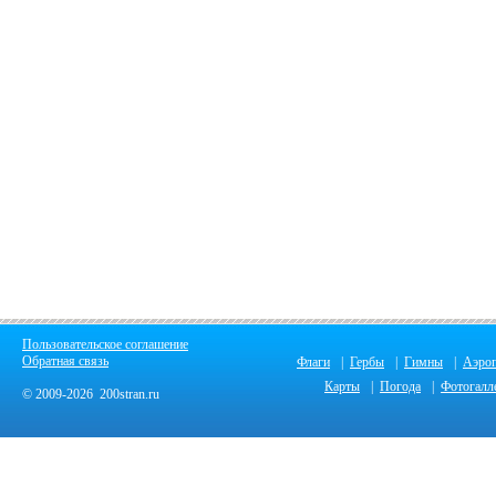
Пользовательское соглашение
Обратная связь
Флаги
|
Гербы
|
Гимны
|
Аэро
Карты
|
Погода
|
Фотогалл
© 2009-2026 200stran.ru