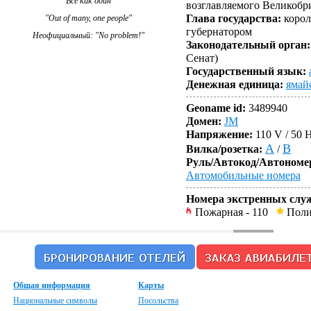
"Все как один"
возглавляемого Великобр
Глава государства:
корол
"Out of many, one people"
губернатором
Неофициальный: "No problem!"
Законодательный орган:
Сенат)
Государственный язык:
Денежная единица:
ямай
Geoname id:
3489940
Домен:
JM
Напряжение:
110 V / 50 
A
B
Вилка/розетка:
/
Руль/Автокод/Автономе
Автомобильные номера
Номера экстренных слу
Пожарная
- 110
Пол
Общая информация
Карты
Национальные символы
Посольства