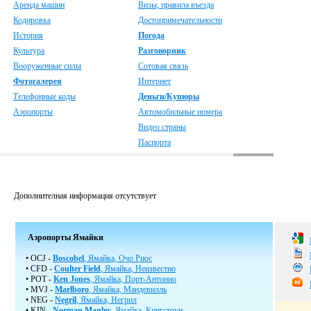
Аренда машин
Визы, правила въезда
Кодировка
Достопримечательности
История
Погода
Культура
Разговорник
Вооруженные силы
Сотовая связь
Фотогалерея
Интернет
Телефонные коды
Деньги/Купюры
Аэропорты
Автомобильные номера
Видео страны
Паспорта
Дополнителная информация отсутствует
Аэропорты Ямайки
• OCJ -
Boscobel
, Ямайка, Очо Риос
• CFD -
Coulter Field
, Ямайка, Неизвестно
• POT -
Ken Jones
, Ямайка, Порт-Антонио
• MVJ -
Marlboro
, Ямайка, Мандевилль
• NEG -
Negril
, Ямайка, Негрил
• KIN -
Norman Manley
, Ямайка, Кингстоун