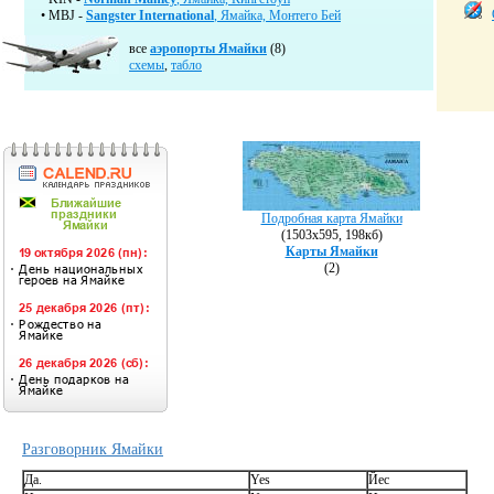
• MBJ -
Sangster International
, Ямайка, Монтего Бей
все
аэропорты Ямайки
(8)
схемы
,
табло
Подробная карта Ямайки
(1503х595, 198кб)
Карты Ямайки
(2)
Разговорник Ямайки
Да.
Yes
Йес