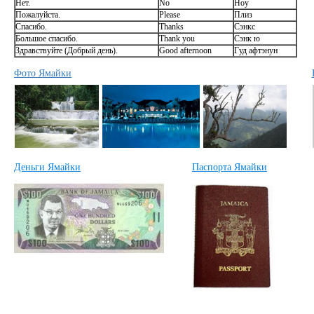
Нет.
No
Ноу
Пожалуйста.
Please
Плиз
Спасибо.
Thanks
Сэнкс
Большое спасибо.
Thank you
Сэнк ю
Здравствуйте (Добрый день).
Good afternoon
Гуд афтэнун
Фото Ямайки
Деньги Ямайки
Паспорта Ямайки