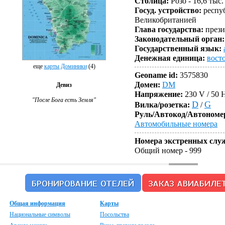
Столица:
Розо - 16,6 тыс.
Госуд. устройство:
респуб
Великобританией
Глава государства:
прези
Законодательный орган:
Государственный язык:
Денежная единица:
вост
еще
карты Доминики
(4)
Geoname id:
3575830
Домен:
DM
Девиз
Напряжение:
230 V / 50 
"После Бога есть Земля"
D
G
Вилка/розетка:
/
Руль/Автокод/Автономе
Автомобильные номера
Номера экстренных слу
Общий номер
- 999
Общая информация
Карты
Национальные символы
Посольства