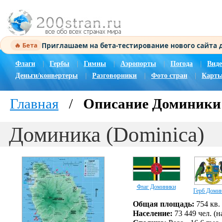
Приглашаем на бета-тестирование нового сайта
🔥 Бета
Флаги
|
Гербы
|
Гимны
|
Аэропорты
|
Погода
|
Виде
Деньги/конвертеры
|
Разговорники
|
Фото стран
|
Карты
Главная
/
Описание Доминики
Доминика (Dominica)
Флаг Доминики
Герб Доми
Общая площадь:
754 кв.
Население:
73 449 чел. (н