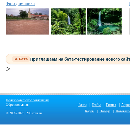
Фото Доминики
Приглашаем на бета-тестирование нового сай
🔥 Бета
>
Пользовательское соглашение
Обратная связь
Флаги
|
Гербы
|
Гимны
|
Аэро
Карты
|
Погода
|
Фотогалл
© 2009-2026 200stran.ru