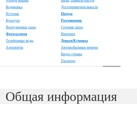
Аренда машин
Визы, правила въезда
Кодировка
Достопримечательности
История
Погода
Культура
Разговорник
Вооруженные силы
Сотовая связь
Фотогалерея
Интернет
Телефонные коды
Деньги/Купюры
Аэропорты
Автомобильные номера
Видео страны
Паспорта
Общая информация