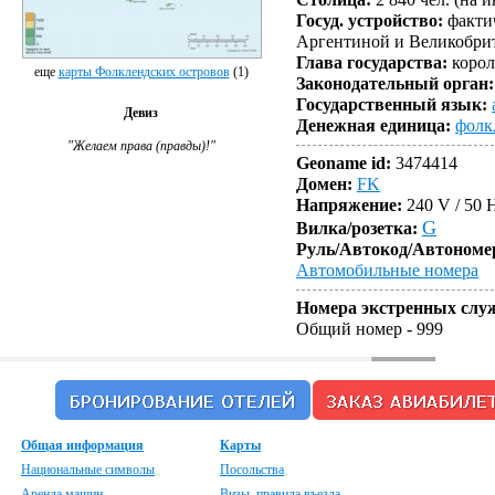
Столица:
2 840 чел. (на 
Госуд. устройство:
фактич
Аргентиной и Великобри
Глава государства:
корол
еще
карты Фолклендских островов
(1)
Законодательный орган:
Государственный язык:
Девиз
Денежная единица:
фолк
"Желаем права (правды)!"
Geoname id:
3474414
Домен:
FK
Напряжение:
240 V / 50 
G
Вилка/розетка:
Руль/Автокод/Автономе
Автомобильные номера
Номера экстренных слу
Общий номер
- 999
Общая информация
Карты
Национальные символы
Посольства
Аренда машин
Визы, правила въезда