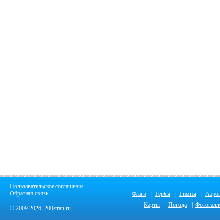
Пользовательское соглашение
Обратная связь
Флаги
|
Гербы
|
Гимны
|
Аэро
Карты
|
Погода
|
Фотогалл
© 2009-2026 200stran.ru