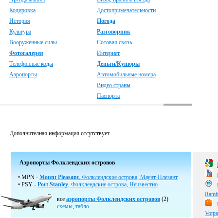
Кодировка
Достопримечательности
История
Погода
Культура
Разговорник
Вооруженные силы
Сотовая связь
Фотогалерея
Интернет
Телефонные коды
Деньги/Купюры
Аэропорты
Автомобильные номера
Видео страны
Паспорта
Дополнителная информация отсутствует
Аэропорты Фолклендских островов
• MPN -
Mount Pleasant
, Фолклендские острова, Маунт-Плезант
• PSY -
Port Stanley
, Фолклендские острова, Неизвестно
Rambl
все
аэропорты Фолклендских островов
(2)
схемы
,
табло
Votpu