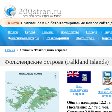
Приглашаем на бета-тестирование нового сайта
🔥 Бета
Флаги
|
Гербы
|
Гимны
|
Аэропорты
|
Погода
|
Виде
Деньги/конвертеры
|
Разговорники
|
Фото стран
|
Карты
Главная
/
Описание Фолклендских островов
Фолклендские острова (Falkland Islands)
Флаг
Герб
Фолклендских
Фолклендс
островов
острово
Общая площадь:
12,2 тыс
Население:
2,7 тыс. чел.