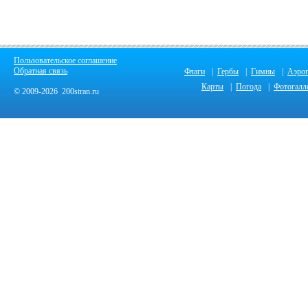
Пользовательское соглашение
Обратная связь
Флаги
|
Гербы
|
Гимны
|
Аэро
Карты
|
Погода
|
Фотогалл
© 2009-2026 200stran.ru