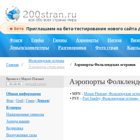
Приглашаем на бета-тестирование нового сайта
🔥 Бета
Флаги
|
Гербы
|
Гимны
|
Аэропорты
|
Погода
|
Виде
Деньги/конвертеры
|
Разговорники
|
Фото стран
|
Карты
Фолклендские острова
Главная
/
/
Аэропорты Фолклендских островов
Аэропорты стран мира
Время в г.Маунт-Плезант
Аэропорты Фолкленд
другой город
05:58:50
Общая информация
• MPN -
Mount Pleasant, Фолклендские остр
• PSY -
Port Stanley, Фолклендские острова,
Флаг
|
Герб
|
Гимн
|
Деньги/
Купюры
Национальные символы
Аренда машин
Кодировка
Вооруженные силы