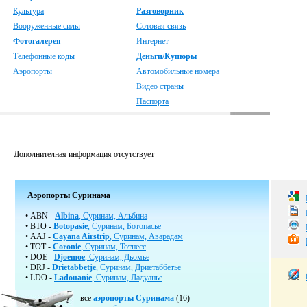
Культура
Разговорник
Вооруженные силы
Сотовая связь
Фотогалерея
Интернет
Телефонные коды
Деньги/Купюры
Аэропорты
Автомобильные номера
Видео страны
Паспорта
Дополнителная информация отсутствует
Аэропорты Суринама
• ABN -
Albina
, Суринам, Альбина
• BTO -
Botopasie
, Суринам, Ботопасье
• AAJ -
Cayana Airstrip
, Суринам, Аварадам
• TOT -
Coronie
, Суринам, Тотнесс
• DOE -
Djoemoe
, Суринам, Дьомье
• DRJ -
Drietabbetje
, Суринам, Дриетаббетье
• LDO -
Ladouanie
, Суринам, Ладуанье
все
аэропорты Суринама
(16)