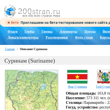
Приглашаем на бета-тестирование нового сайта
🔥 Бета
Флаги
|
Гербы
|
Гимны
|
Аэропорты
|
Погода
|
Виде
Деньги/конвертеры
|
Разговорники
|
Фото стран
|
Карты
Главная
/
Описание Суринама
Суринам (Suriname)
Флаг Суринама
Герб Сури
Общая площадь:
163,8 ты
Население:
573 311 чел. (
Столица:
Парамарибо - 22
Госуд. устройство:
респу