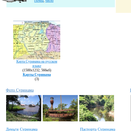
схемы
,
табло
Карта Суринама на русском
языке
(1500х1232, 566кб)
Карты Суринама
(3)
Фото Суринама
Деньги Суринама
Паспорта Суринама