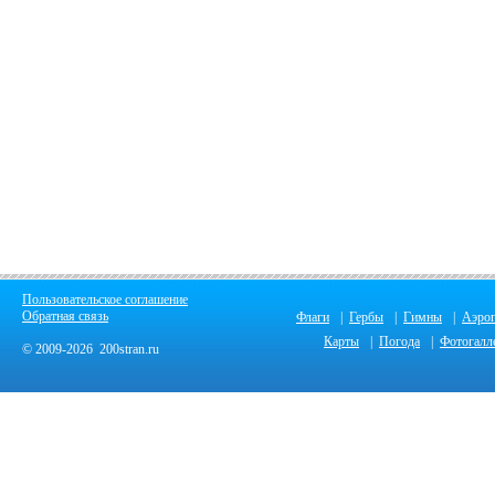
Пользовательское соглашение
Обратная связь
Флаги
|
Гербы
|
Гимны
|
Аэро
Карты
|
Погода
|
Фотогалл
© 2009-2026 200stran.ru