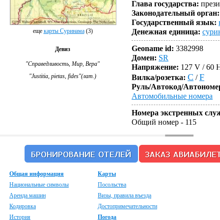
Глава государства:
прези
Законодательный орган:
Государственный язык:
еще
карты Суринама
(3)
Денежная единица:
сури
Geoname id:
3382998
Девиз
Домен:
SR
"Справедливость, Мир, Вера"
Напряжение:
127 V / 60 
C
F
"Justitia, pietas, fides"(лат.)
Вилка/розетка:
/
Руль/Автокод/Автономе
Автомобильные номера
Номера экстренных слу
Общий номер
- 115
Общая информация
Карты
Национальные символы
Посольства
Аренда машин
Визы, правила въезда
Кодировка
Достопримечательности
История
Погода