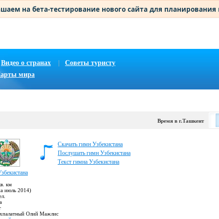
шаем на бета-тестирование нового сайта для планирования
Видео о странах
|
Советы туристу
арты мира
Время в г.Ташкент
Скачать гимн Узбекистана
Послушать гимн Узбекистана
Текст гимна Узбекистана
Узбекистана
в. км
на июль 2014)
ел.
а
т
хпалатный Олий Мажлис