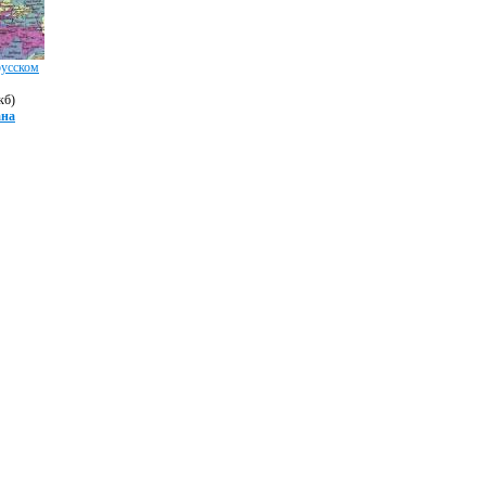
русском
кб)
ана