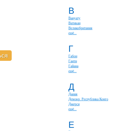
В
Вануату
Ватикан
Великобритания
ещё...
Г
Габон
Гаити
Гайана
ещё...
Д
Дания
Демокр. Республика Конго
Джерси
ещё...
Е