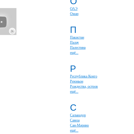
О
ОАЭ
Оман
П
Пакистан
Палау
Палестина
ещё...
Р
Республика Конго
Реюньон
Рождества, остров
ещё...
С
Сальвадор
Самоа
Сан-Марино
ещё...