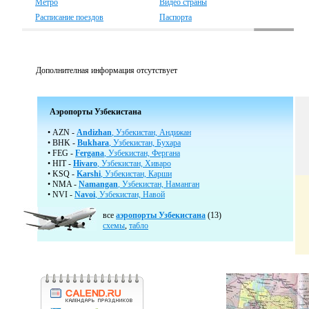
Метро
Видео страны
Расписание поездов
Паспорта
Дополнителная информация отсутствует
Аэропорты Узбекистана
• AZN -
Andizhan
, Узбекистан, Андижан
• BHK -
Bukhara
, Узбекистан, Бухара
• FEG -
Fergana
, Узбекистан, Фергана
• HIT -
Hivaro
, Узбекистан, Хиваро
• KSQ -
Karshi
, Узбекистан, Карши
• NMA -
Namangan
, Узбекистан, Наманган
• NVI -
Navoi
, Узбекистан, Навой
все
аэропорты Узбекистана
(13)
схемы
,
табло