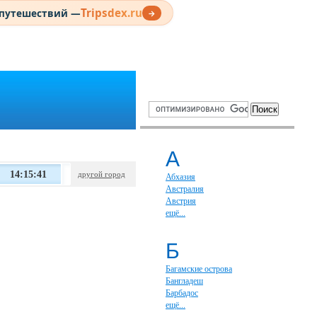
Tripsdex.ru
 путешествий —
→
А
14:15:42
другой город
Абхазия
Австралия
Австрия
ещё...
Б
Багамские острова
Бангладеш
Барбадос
ещё...