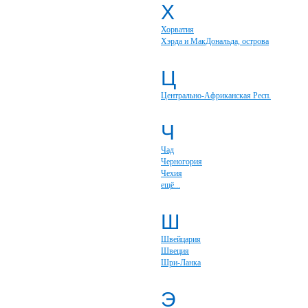
Х
Хорватия
Хэрда и МакДональда, острова
Ц
Центрально-Африканская Респ.
Ч
Чад
Черногория
Чехия
ещё...
Ш
Швейцария
Швеция
Шри-Ланка
Э