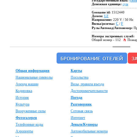
Государственный язык:
узбе
Денежная единица:
сум
Geoname id:
1512440
Домен:
UZ
Напряжение:
220 V / 50 Hz
C
F
Вилка/розетка:
/
Руль/Автокод/Автономер:
Пр
Номера экстренных служб:
Общий номер
- 112
Пожар
Общая информация
Карты
Национальные символы
Посольства
Аренда машин
Визы, правила въезда
Кодировка
Достопримечательности
История
Погода
Культура
Разговорник
Вооруженные силы
Сотовая связь
Фотогалерея
Интернет
Телефонные коды
Деньги/Купюры
Аэропорты
Автомобильные номера