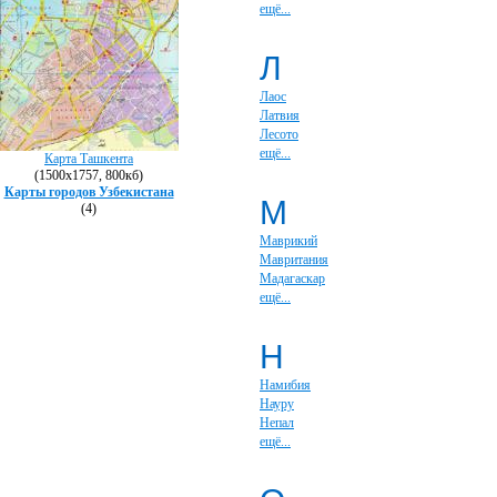
ещё...
Л
Лаос
Латвия
Лесото
ещё...
Карта Ташкента
(1500х1757, 800кб)
Карты городов Узбекистана
М
(4)
Маврикий
Мавритания
Мадагаскар
ещё...
Н
Намибия
Науру
Непал
ещё...