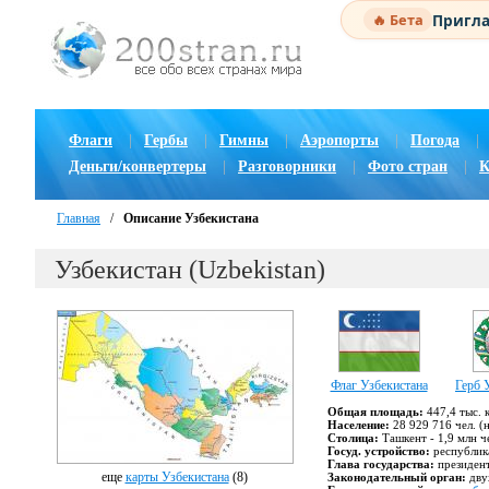
Пригла
🔥 Бета
Флаги
|
Гербы
|
Гимны
|
Аэропорты
|
Погода
|
Деньги/конвертеры
|
Разговорники
|
Фото стран
|
К
Главная
/
Описание Узбекистана
Узбекистан (Uzbekistan)
Флаг Узбекистана
Герб 
Общая площадь:
447,4 тыс. к
Население:
28 929 716 чел. (
Столица:
Ташкент - 1,9 млн ч
Госуд. устройство:
республик
Глава государства:
президен
еще
карты Узбекистана
(8)
Законодательный орган:
дву