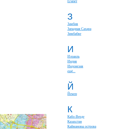
Египет
З
Замбия
Западная Сахара
Зимбабве
И
Израиль
Индия
Индонезия
ещё...
Й
Йемен
К
Кабо-Верде
Казахстан
Каймановы острова