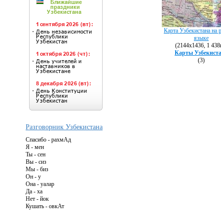
Карта Узбекистана на 
языке
(2144х1436, 1 438
Карты Узбекист
(3)
Разговорник Узбекистана
Спасибо - рахмАд
Я - мен
Ты - сен
Вы - сиз
Мы - биз
Он - у
Она - уалар
Да - ха
Нет - йок
Кушать - овкАт