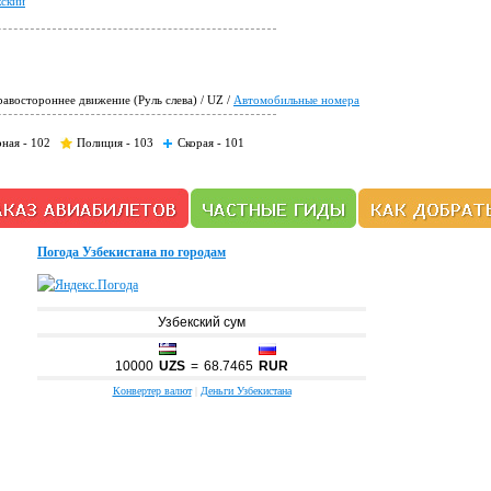
кский
авостороннее движение (Руль слева) / UZ /
Автомобильные номера
ная
- 102
Полиция
- 103
Скорая
- 101
Погода Узбекистана по городам
Узбекский сум
10000
UZS
=
68.7465
RUR
Конвертер валют
|
Деньги Узбекистана