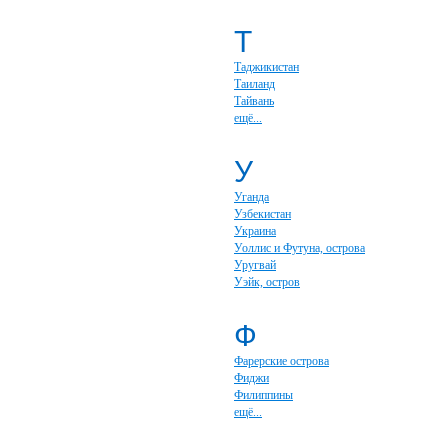
Т
Таджикистан
Таиланд
Тайвань
ещё...
У
Уганда
Узбекистан
Украина
Уоллис и Футуна, острова
Уругвай
Уэйк, остров
Ф
Фарерские острова
Фиджи
Филиппины
ещё...