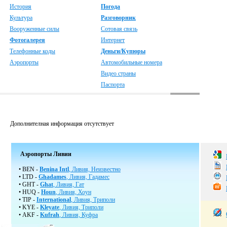
История
Погода
Культура
Разговорник
Вооруженные силы
Сотовая связь
Фотогалерея
Интернет
Телефонные коды
Деньги/Купюры
Аэропорты
Автомобильные номера
Видео страны
Паспорта
Дополнителная информация отсутствует
Аэропорты Ливии
• BEN -
Benina Intl
, Ливия, Неизвестно
• LTD -
Ghadames
, Ливия, Гадамес
• GHT -
Ghat
, Ливия, Гат
• HUQ -
Houn
, Ливия, Хоун
• TIP -
International
, Ливия, Триполи
• KYE -
Kleyate
, Ливия, Триполи
• AKF -
Kufrah
, Ливия, Куфра