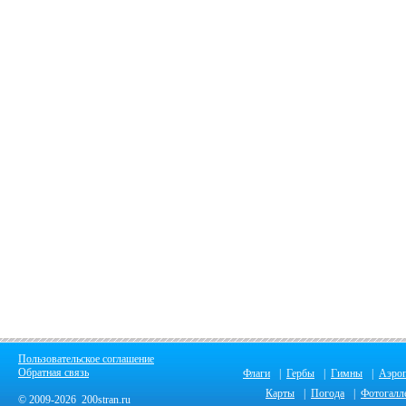
Пользовательское соглашение
Обратная связь
Флаги
|
Гербы
|
Гимны
|
Аэро
Карты
|
Погода
|
Фотогалл
© 2009-2026 200stran.ru