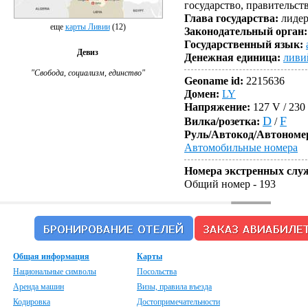
государство, правительст
Глава государства:
лидер
еще
карты Ливии
(12)
Законодательный орган:
Государственный язык:
Девиз
Денежная единица:
ливи
"Свобода, социализм, единство"
Geoname id:
2215636
Домен:
LY
Напряжение:
127 V / 230 
D
F
Вилка/розетка:
/
Руль/Автокод/Автономе
Автомобильные номера
Номера экстренных слу
Общий номер
- 193
Общая информация
Карты
Национальные символы
Посольства
Аренда машин
Визы, правила въезда
Кодировка
Достопримечательности