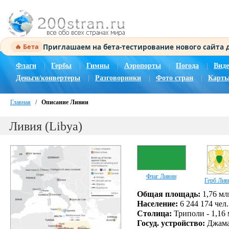
Приглашаем на бета-тестирование нового сайта
🔥 Бета
Флаги
|
Гербы
|
Гимны
|
Аэропорты
|
Погода
|
Виде
Деньги/конвертеры
|
Разговорники
|
Фото стран
|
Карты
Главная
/
Описание Ливии
Ливия (Libya)
Флаг Ливии
Герб Лив
Общая площадь:
1,76 мл
Население:
6 244 174 чел.
Столица:
Триполи - 1,16 
Госуд. устройство:
Джамах