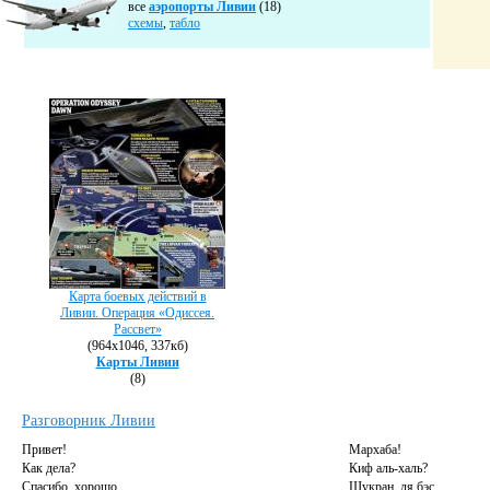
все
аэропорты Ливии
(18)
схемы
,
табло
Карта боевых действий в
Ливии. Операция «Одиссея.
Рассвет»
(964х1046, 337кб)
Карты Ливии
(8)
Разговорник Ливии
Привет!
Мархаба!
Как дела?
Киф аль-халь?
Спасибо, хорошо.
Шукран, ля бэс.