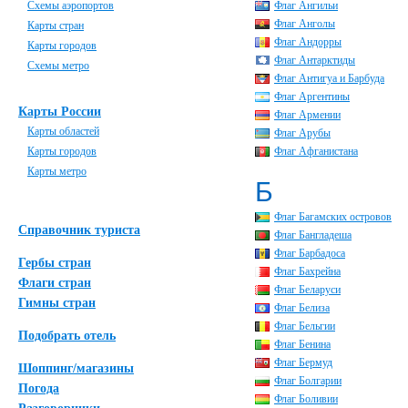
Схемы аэропортов
Флаг Ангильи
Флаг Анголы
Карты стран
Флаг Андорры
Карты городов
Флаг Антарктиды
Схемы метро
Флаг Антигуа и Барбуда
Флаг Аргентины
Карты России
Флаг Армении
Карты областей
Флаг Арубы
Карты городов
Флаг Афганистана
Карты метро
Б
Флаг Багамских островов
Справочник туриста
Флаг Бангладеша
Флаг Барбадоса
Гербы стран
Флаг Бахрейна
Флаги стран
Флаг Беларуси
Гимны стран
Флаг Белиза
Флаг Бельгии
Подобрать отель
Флаг Бенина
Флаг Бермуд
Шоппинг/магазины
Флаг Болгарии
Погода
Флаг Боливии