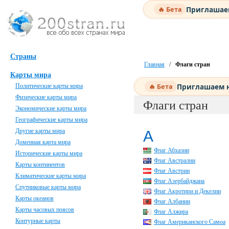
Приглашаем
🔥 Бета
Страны
Главная
/
Флаги стран
Карты мира
Приглашаем н
🔥 Бета
Политические карты мира
Физические карты мира
Флаги стран
Экономические карты мира
Географические карты мира
Другие карты мира
А
Доменная карта мира
Флаг Абхазии
Исторические карты мира
Флаг Австралии
Карты континентов
Флаг Австрии
Климатические карты мира
Флаг Азербайджана
Спутниковые карты мира
Флаг Акротири и Декелии
Карты океанов
Флаг Албании
Карты часовых поясов
Флаг Алжира
Контурные карты
Флаг Американского Самоа