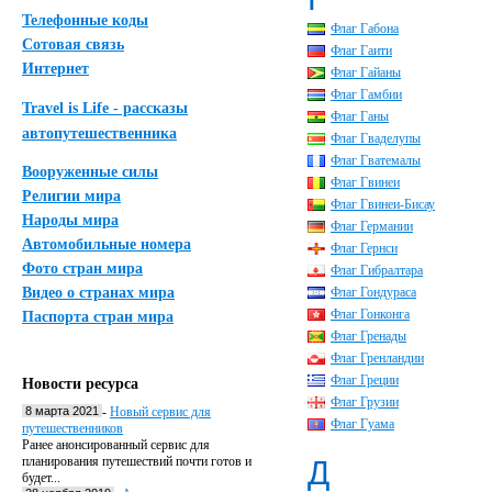
Телефонные коды
Флаг Габона
Сотовая связь
Флаг Гаити
Интернет
Флаг Гайаны
Флаг Гамбии
Travel is Life - рассказы
Флаг Ганы
автопутешественника
Флаг Гваделупы
Флаг Гватемалы
Вооруженные силы
Флаг Гвинеи
Религии мира
Флаг Гвинеи-Бисау
Народы мира
Флаг Германии
Автомобильные номера
Флаг Гернси
Фото стран мира
Флаг Гибралтара
Видео о странах мира
Флаг Гондураса
Флаг Гонконга
Паспорта стран мира
Флаг Гренады
Флаг Гренландии
Флаг Греции
Новости ресурса
Флаг Грузии
8 марта 2021
-
Новый сервис для
Флаг Гуама
путешественников
Ранее анонсированный сервис для
планирования путешествий почти готов и
Д
будет...