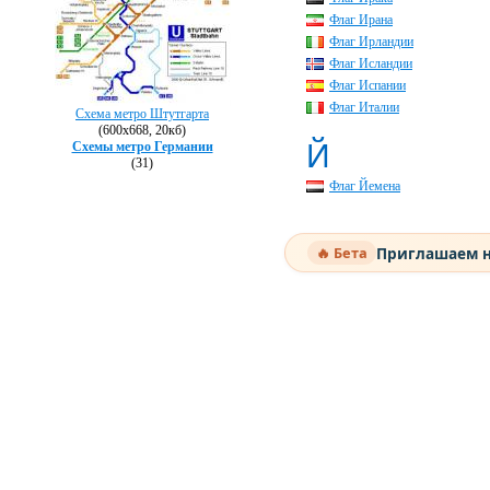
Флаг Ирана
Флаг Ирландии
Флаг Исландии
Флаг Испании
Флаг Италии
Схема метро Штутгарта
(600х668, 20кб)
Й
Схемы метро Германии
(31)
Флаг Йемена
Приглашаем н
🔥 Бета