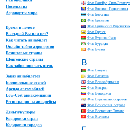
Разговорники
Флаг Бонайре, Синт-Эстатиу
Посольства
Флаг Боснии и Герцеговины
Аэропорты мира
Флаг Ботсваны
Флаг Бразилии
Флаг Британских Виргинских
Время в полете
Флаг Брунея
Выездной Вы или нет?
Флаг Буркина-Фасо
Как читать авиабилет
Флаг Бурунди
Онлайн табло аэропортов
Флаг Бутана
Безвизовые страны
Шенгенские страны
В
Как забронировать отель
Флаг Вануату
Заказ авиабилетов
Флаг Ватикана
Флаг Великобритании
Бронирование отелей
Флаг Венгрии
Аренда автомобилей
Флаг Венесуэлы
Low-Cost авиакомпании
Флаг Виргинских островов
Регистрация на авиарейсы
Флаг Вознесения, острова
Флаг Восточного Тимора
Деньги/купюры
Флаг Вьетнама
Кодировки стран
Кодировки городов
Г