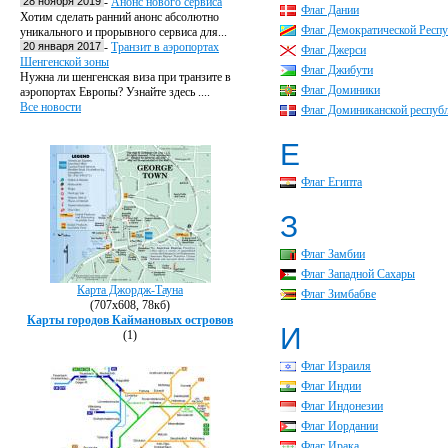
28 ноября 2019
-
Анонс нового сервиса
Флаг Дании
Хотим сделать ранний анонс абсолютно
Флаг Демократической Респ
уникального и прорывного сервиса для...
20 января 2017
-
Транзит в аэропортах
Флаг Джерси
Шенгенской зоны
Флаг Джибути
Нужна ли шенгенская виза при транзите в
Флаг Доминики
аэропортах Европы? Узнайте здесь ....
Все новости
Флаг Доминиканской респуб
Е
Флаг Египта
З
Флаг Замбии
Флаг Западной Сахары
Карта Джордж-Тауна
Флаг Зимбабве
(707х608, 78кб)
Карты городов Каймановых островов
И
(1)
Флаг Израиля
Флаг Индии
Флаг Индонезии
Флаг Иордании
Флаг Ирака