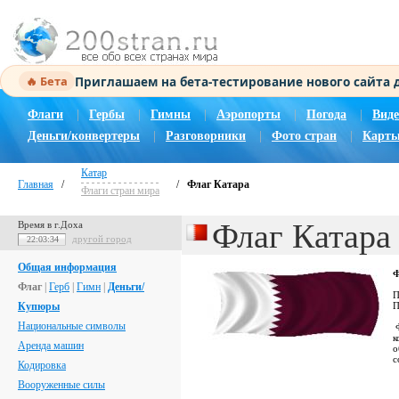
Приглашаем на бета-тестирование нового сайта
🔥 Бета
Флаги
|
Гербы
|
Гимны
|
Аэропорты
|
Погода
|
Виде
Деньги/конвертеры
|
Разговорники
|
Фото стран
|
Карты
Катар
Главная
/
/
Флаг Катара
Флаги стран мира
Флаг Катара
Время в г.Доха
другой город
22:03:35
Общая информация
Ф
Флаг
|
Герб
|
Гимн
|
Деньги/
П
Купюры
П
Национальные символы
Ф
к
Аренда машин
о
с
Кодировка
Вооруженные силы