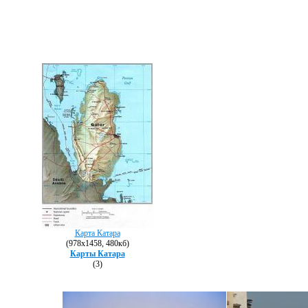
Карта Катара
(978х1458, 480кб)
Карты Катара
(3)