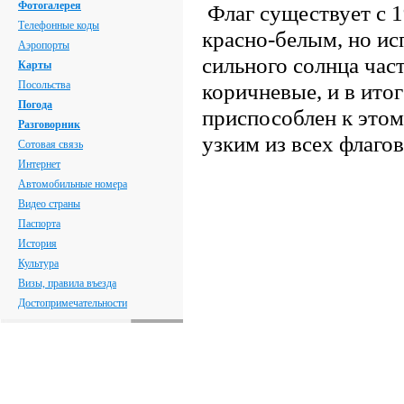
Фотогалерея
Флаг существует с 1
Телефонные коды
красно-белым, но ис
Аэропорты
сильного солнца час
Карты
Посольства
коричневые, и в ито
Погода
приспособлен к этом
Разговорник
узким из всех флаго
Сотовая связь
Интернет
Автомобильные номера
Видео страны
Паспорта
История
Культура
Визы, правила въезда
Достопримечательности