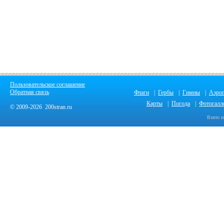
Пользовательское соглашение
Обратная связь
Флаги
|
Гербы
|
Гимны
|
Аэро
Карты
|
Погода
|
Фотогалл
© 2009-2026 200stran.ru
Взято и