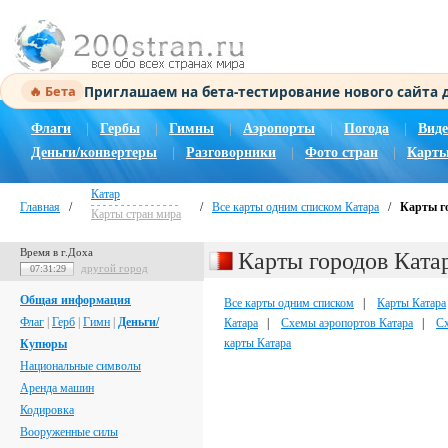
Приглашаем на бета-тестирование нового сайта
🔥 Бета
Флаги
|
Гербы
|
Гимны
|
Аэропорты
|
Погода
|
Виде
Деньги/конвертеры
|
Разговорники
|
Фото стран
|
Карты
Катар
Главная
/
/
Все карты одним списком Катара
/
Карты г
Карты стран мира
Время в г.Доха
Карты городов Ката
другой город
07:31:30
Общая информация
Все карты одним списком
|
Карты Катара
Флаг
|
Герб
|
Гимн
|
Деньги/
Катара
|
Схемы аэропортов Катара
|
Сх
карты Катара
Купюры
Национальные символы
Аренда машин
Кодировка
Вооруженные силы