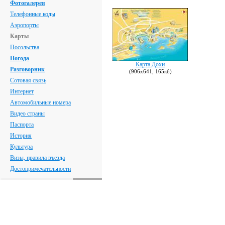
Фотогалерея
Телефонные коды
Аэропорты
Карты
Посольства
Погода
Карта Дохи
Разговорник
(906х641, 165кб)
Сотовая связь
Интернет
Автомобильные номера
Видео страны
Паспорта
История
Культура
Визы, правила въезда
Достопримечательности