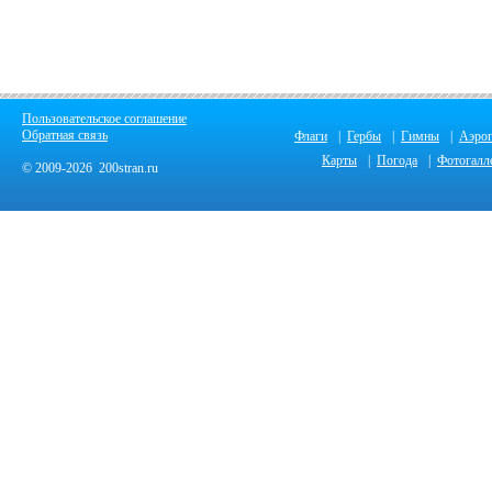
Пользовательское соглашение
Обратная связь
Флаги
|
Гербы
|
Гимны
|
Аэро
Карты
|
Погода
|
Фотогалл
© 2009-2026 200stran.ru