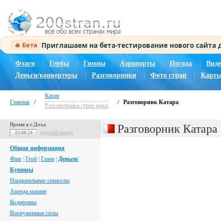
Приглашаем на бета-тестирование нового сайта
🔥 Бета
Флаги
|
Гербы
|
Гимны
|
Аэропорты
|
Погода
|
Виде
Деньги/конвертеры
|
Разговорники
|
Фото стран
|
Карты
Катар
Главная
/
/
Разговорник Катара
Разговорники стран мира
Время в г.Доха
Разговорник Катара
другой город
23:08:24
Общая информация
Флаг
|
Герб
|
Гимн
|
Деньги/
Купюры
Национальные символы
Аренда машин
Кодировка
Вооруженные силы