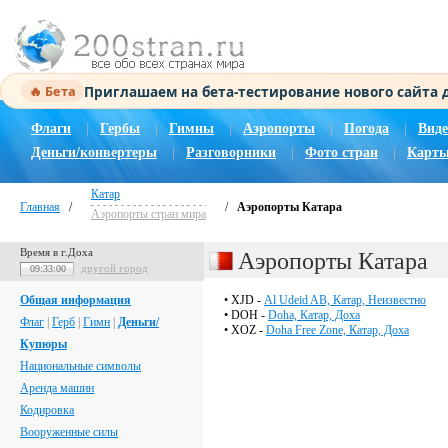
Приглашаем на бета-тестирование нового сайта
🔥 Бета
Флаги
|
Гербы
|
Гимны
|
Аэропорты
|
Погода
|
Виде
Деньги/конвертеры
|
Разговорники
|
Фото стран
|
Карты
Катар
Главная
/
/
Аэропорты Катара
Аэропорты стран мира
Время в г.Доха
Аэропорты Катара
другой город
09:33:00
Общая информация
• XJD -
Al Udeid AB, Катар, Неизвестно
• DOH -
Doha, Катар, Доха
Флаг
|
Герб
|
Гимн
|
Деньги/
• XOZ -
Doha Free Zone, Катар, Доха
Купюры
Национальные символы
Аренда машин
Кодировка
Вооруженные силы