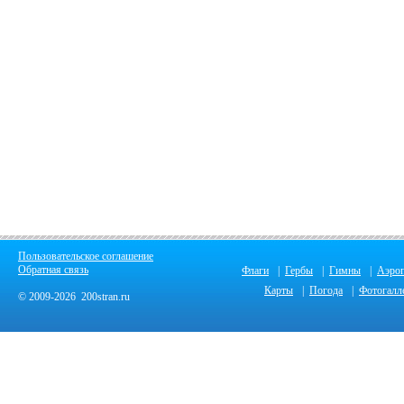
Пользовательское соглашение
Обратная связь
Флаги
|
Гербы
|
Гимны
|
Аэро
Карты
|
Погода
|
Фотогалл
© 2009-2026 200stran.ru