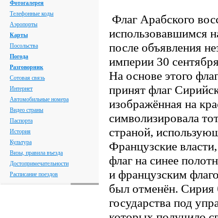
Фотогалерея
Телефонные коды
Флаг Арабского восс
Аэропорты
использовавшимся н
Карты
после объявления н
Посольства
Погода
империи 30 сентября
Разговорник
На основе этого флаг
Сотовая связь
принят флаг Сирийск
Интернет
Автомобильные номера
изображённая на кра
Видео страны
символизировала тот
Паспорта
страной, использующ
История
Культура
Французские власти,
Визы, правила въезда
флаг на синее полот
Достопримечательности
и французским флаго
Расписание поездов
был отменён. Сирия 
государства под упр
которых получило св