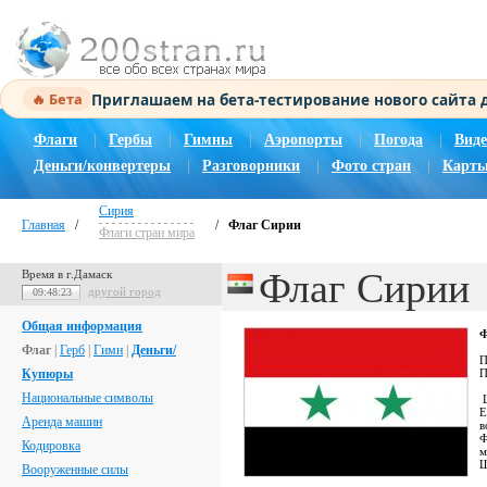
Приглашаем на бета-тестирование нового сайта
🔥 Бета
Флаги
|
Гербы
|
Гимны
|
Аэропорты
|
Погода
|
Виде
Деньги/конвертеры
|
Разговорники
|
Фото стран
|
Карты
Сирия
Главная
/
/
Флаг Сирии
Флаги стран мира
Флаг Сирии
Время в г.Дамаск
другой город
09:48:24
Общая информация
Ф
Флаг
|
Герб
|
Гимн
|
Деньги/
П
Купюры
П
Национальные символы
Ц
Е
Аренда машин
в
Ф
Кодировка
м
Ш
Вооруженные силы