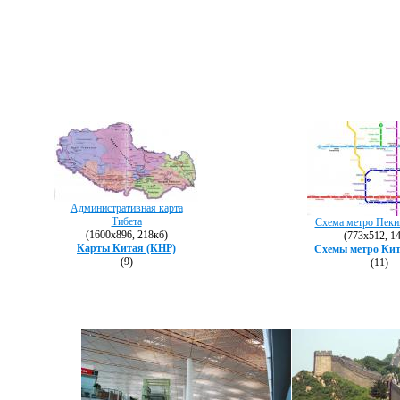
Административная карта
Тибета
Схема метро Пекин
(1600х896, 218кб)
(773х512, 1
Карты Китая (КНР)
Схемы метро Кит
(9)
(11)