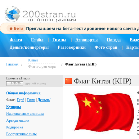
Приглашаем на бета-тестирование нового сайта
🔥 Бета
Флаги
|
Гербы
|
Гимны
|
Аэропорты
|
Погода
|
Виде
Деньги/конвертеры
|
Разговорники
|
Фото стран
|
Карты
Китай
Главная
/
/
Флаг Китая (КНР)
Флаги стран мира
Время в г.Пекин
Флаг Китая (КНР)
другой город
18:30:29
Общая информация
Ф
Флаг
|
Герб
|
Гимн
|
Деньги/
П
П
Купюры
О
Национальные символы
п
м
Аренда машин
п
с
Кодировка
м
Вооруженные силы
к