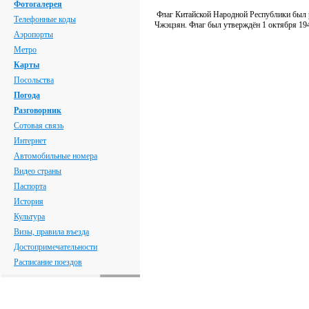
Фотогалерея
Флаг Китайской Народной Республики был 
Телефонные коды
Чжэцзян. Флаг был утверждён 1 октября 19
Аэропорты
Метро
Карты
Посольства
Погода
Разговорник
Сотовая связь
Интернет
Автомобильные номера
Видео страны
Паспорта
История
Культура
Визы, правила въезда
Достопримечательности
Расписание поездов