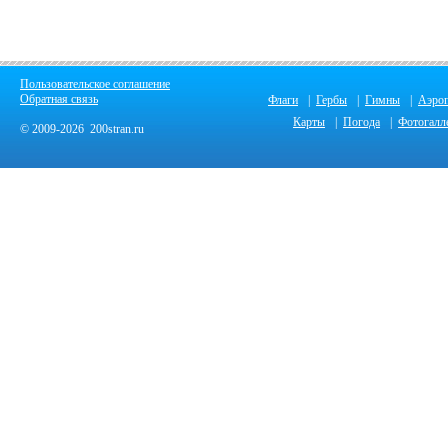
Пользовательское соглашение
Обратная связь
Флаги
|
Гербы
|
Гимны
|
Аэро
Карты
|
Погода
|
Фотогалл
© 2009-2026 200stran.ru