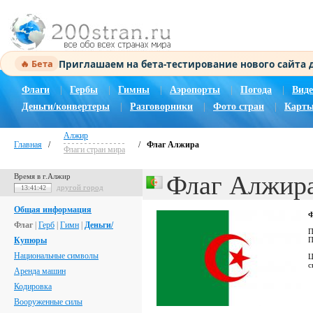
Приглашаем на бета-тестирование нового сайта
🔥 Бета
Флаги
|
Гербы
|
Гимны
|
Аэропорты
|
Погода
|
Виде
Деньги/конвертеры
|
Разговорники
|
Фото стран
|
Карты
Алжир
Главная
/
/
Флаг Алжира
Флаги стран мира
Флаг Алжир
Время в г.Алжир
другой город
13:41:42
Общая информация
Ф
Флаг
|
Герб
|
Гимн
|
Деньги/
П
Купюры
П
Национальные символы
Ц
с
Аренда машин
Кодировка
Вооруженные силы