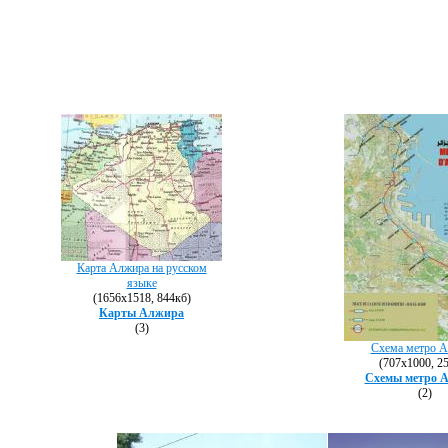
Карта Алжира на русском
языке
(1656х1518, 844кб)
Карты Алжира
(3)
Схема метро 
(707х1000, 2
Схемы метро 
(2)