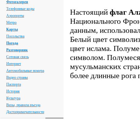
Фотогалерея
Телефонные коды
Настоящий
флаг Ал
Аэропорты
Национального Фрон
Метро
данным, использовал
Карты
Посольства
Белый цвет символиз
Погода
цвет ислама. Полуме
Разговорник
символом.
Полумесяц
Сотовая связь
Интернет
мусульманских стран
Автомобильные номера
более длинные рога 
Видео страны
Паспорта
История
Культура
Визы, правила въезда
Достопримечательности