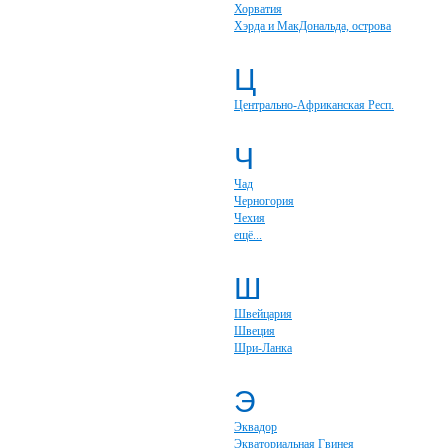
Хорватия
Хэрда и МакДональда, острова
Ц
Центрально-Африканская Респ.
Ч
Чад
Черногория
Чехия
ещё...
Ш
Швейцария
Швеция
Шри-Ланка
Э
Эквадор
Экваториальная Гвинея