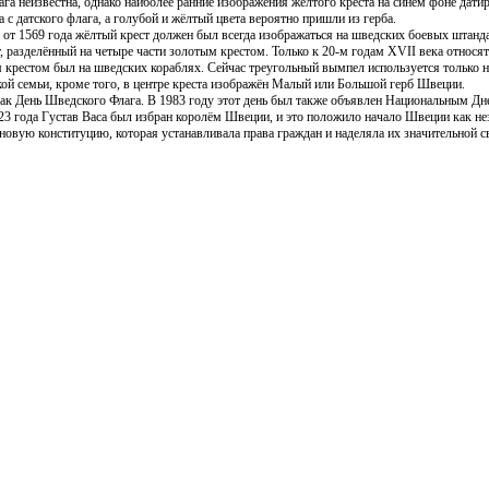
га неизвестна, однако наиболее ранние изображения жёлтого креста на синем фоне дати
 с датского флага, а голубой и жёлтый цвета вероятно пришли из герба.
 от 1569 года жёлтый крест должен был всегда изображаться на шведских боевых штанда
 разделённый на четыре части золотым крестом. Только к 20-м годам XVII века относят
 крестом был на шведских кораблях. Сейчас треугольный вымпел используется только на
ой семьи, кроме того, в центре креста изображён Малый или Большой герб Швеции.
как День Шведского Флага. В 1983 году этот день был также объявлен Национальным Д
3 года Густав Васа был избран королём Швеции, и это положило начало Швеции как неза
новую конституцию, которая устанавливала права граждан и наделяла их значительной с