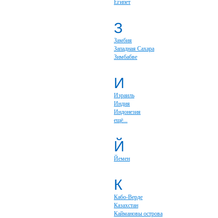
Египет
З
Замбия
Западная Сахара
Зимбабве
И
Израиль
Индия
Индонезия
ещё...
Й
Йемен
К
Кабо-Верде
Казахстан
Каймановы острова