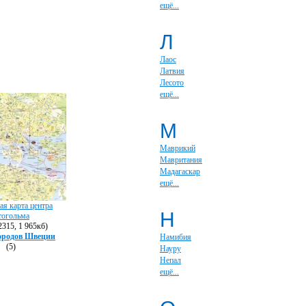
ещё...
Л
Лаос
Латвия
Лесото
ещё...
М
Маврикий
Мавритания
Мадагаскар
ещё...
я карта центра
Н
тогольма
315, 1 965кб)
ородов Швеции
Намибия
(5)
Науру
Непал
ещё...