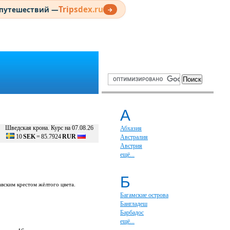
Tripsdex.ru
 путешествий —
→
А
Шведская крона. Курс на 07.08.26
Абхазия
10
SEK
=
85.7924
RUR
Австралия
Австрия
ещё...
Б
авским крестом жёлтого цвета.
Багамские острова
Бангладеш
Барбадос
ещё...