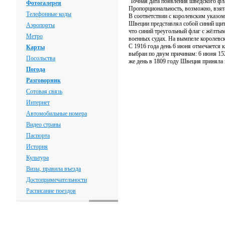
Точная дата появления шведского фла
Фотогалерея
Пропорциональность, возможно, взята
Телефонные коды
В соответствии с королевским указом
Швеции представлял собой синий щит,
Аэропорты
что синий треугольный флаг с жёлтым
Метро
военных судах. На вымпеле королевск
С 1916 года день 6 июня отмечается 
Карты
выбран по двум причинам: 6 июня 152
Посольства
же день в 1809 году Швеция приняла 
Погода
Разговорник
Сотовая связь
Интернет
Автомобильные номера
Видео страны
Паспорта
История
Культура
Визы, правила въезда
Достопримечательности
Расписание поездов