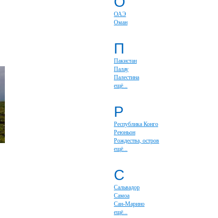
О
ОАЭ
Оман
П
Пакистан
Палау
Палестина
ещё...
Р
Республика Конго
Реюньон
Рождества, остров
ещё...
С
Сальвадор
Самоа
Сан-Марино
ещё...