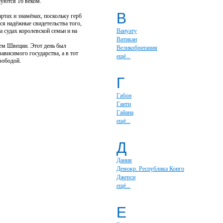
руются 16 веком.
В
ртах и знамёнах, поскольку герб
ся надёжные свидетельства того,
 судах королевской семьи и на
Вануату
Ватикан
нем Швеции. Этот день был
Великобритания
висимого государства, а в тот
ещё...
вободой.
Г
Габон
Гаити
Гайана
ещё...
Д
Дания
Демокр. Республика Конго
Джерси
ещё...
Е