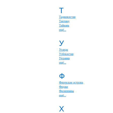
Т
Таджикистан
Таиланд
Тайвань
ещё...
У
Уганда
Узбекистан
Украина
ещё...
Ф
Фарерские острова
Фиджи
Филиппины
ещё...
Х