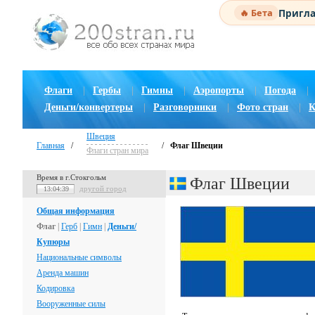
Пригла
🔥 Бета
Флаги
|
Гербы
|
Гимны
|
Аэропорты
|
Погода
|
Деньги/конвертеры
|
Разговорники
|
Фото стран
|
К
Швеция
Главная
/
/
Флаг Швеции
Флаги стран мира
Время в г.Стокгольм
Флаг Швеции
другой город
13:04:40
Общая информация
Флаг
|
Герб
|
Гимн
|
Деньги/
Купюры
Национальные символы
Аренда машин
Кодировка
Вооруженные силы