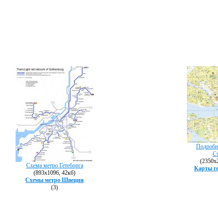
Подробна
С
(2350х2
Схема метро Гетеборга
Карты г
(893х1096, 42кб)
Схемы метро Швеции
(3)