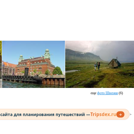
еще
фото Швеции
(6)
Tripsdex.ru
 сайта для планирования путешествий —
→
>