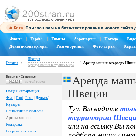
Приглашаем на бета-тестирование нового сайта
🔥 Бета
Флаги
|
Гербы
|
Гимны
|
Аэропорты
|
Погода
|
Виде
Деньги/конвертеры
|
Разговорники
|
Фото стран
|
Карты
Швеция
Главная
/
/
Аренда машин в городах Швец
Аренда машин в странах мира
Аренда маши
Время в г.Стокгольм
другой город
09:25:35
Швеции
Общая информация
Флаг
|
Герб
|
Гимн
|
Деньги/
Купюры
Тут Вы видите
толь
Национальные символы
территории
Швец
Аренда машин
или на ссылку Вы по
Кодировка
Вооруженные силы
подбора машин имен