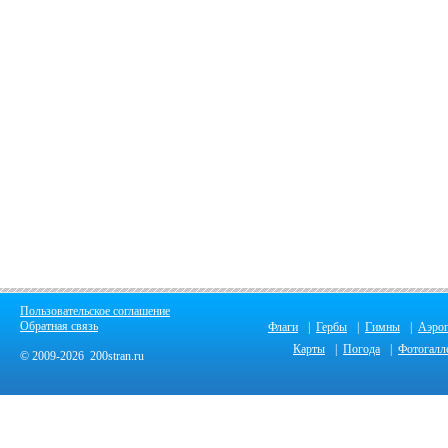
Пользовательское соглашение
Обратная связь
Флаги
|
Гербы
|
Гимны
|
Аэро
Карты
|
Погода
|
Фотогалл
© 2009-2026 200stran.ru