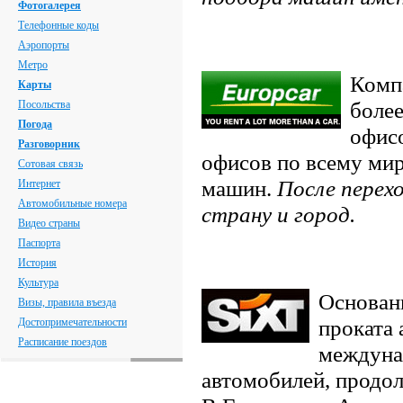
Фотогалерея
Телефонные коды
Аэропорты
Метро
Компа
Карты
более
Посольства
Погода
офис
Разговорник
офисов по всему мир
Сотовая связь
машин.
После перех
Интернет
Автомобильные номера
страну и город.
Видео страны
Паспорта
История
Культура
Основанн
Визы, правила въезда
проката 
Достопримечательности
Расписание поездов
междуна
автомобилей, продол