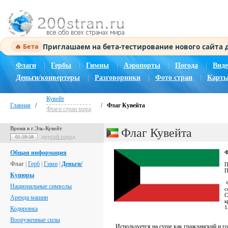
Приглашаем на бета-тестирование нового сайта
🔥 Бета
Флаги
|
Гербы
|
Гимны
|
Аэропорты
|
Погода
|
Виде
Деньги/конвертеры
|
Разговорники
|
Фото стран
|
Карты
Кувейт
Главная
/
/
Флаг Кувейта
Флаги стран мира
Время в г.Эль-Кувейт
Флаг Кувейта
другой город
01:59:59
Общая информация
Ф
Флаг
|
Герб
|
Гимн
|
Деньги/
П
П
Купюры
Ф
Национальные символы
с
С
Аренда машин
к
1
Кодировка
Вооруженные силы
Используется на суше как гражданский и го