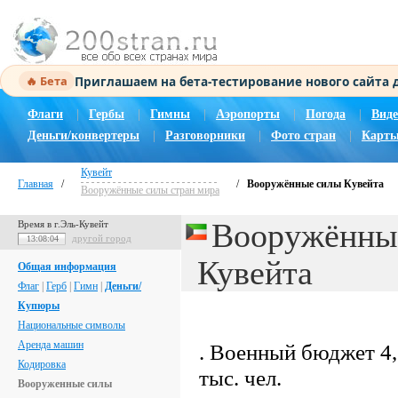
Приглашаем на бета-тестирование нового сайта
🔥 Бета
Флаги
|
Гербы
|
Гимны
|
Аэропорты
|
Погода
|
Виде
Деньги/конвертеры
|
Разговорники
|
Фото стран
|
Карты
Кувейт
Главная
/
/
Вооружённые силы Кувейта
Вооружённые силы стран мира
Вооружённы
Время в г.Эль-Кувейт
другой город
13:08:05
Кувейта
Общая информация
Флаг
|
Герб
|
Гимн
|
Деньги/
Купюры
Национальные символы
Аренда машин
. Военный бюджет 4,
Кодировка
тыс. чел.
Вооруженные силы