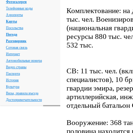
Фотогалерея
Телефонные коды
Комплектование: на 
Аэропорты
тыс. чел. Военизир
Карты
(национальная гварди
Посольства
ресурсы 880 тыс. чел
Погода
Разговорник
532 тыс.
Сотовая связь
Интернет
Автомобильные номера
Видео страны
СВ: 11 тыс. чел. (вк
Паспорта
специалистов), 10 бр
История
гвардии эмира, резе
Культура
Визы, правила въезда
артиллерийская, инж
Достопримечательности
отдельный батальон
Вооружение: 368 та
половина находится 