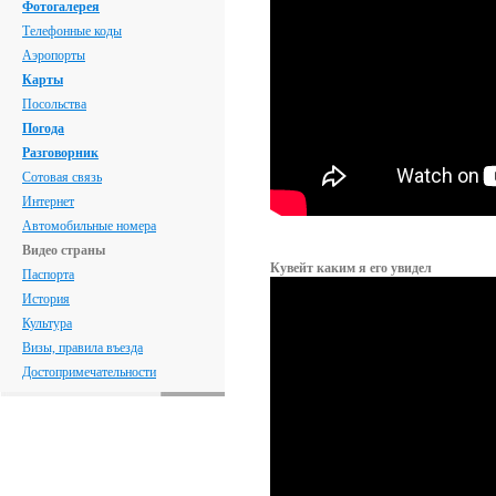
Фотогалерея
Телефонные коды
Аэропорты
Карты
Посольства
Погода
Разговорник
Сотовая связь
Интернет
Автомобильные номера
Видео страны
Кувейт каким я его увидел
Паспорта
История
Культура
Визы, правила въезда
Достопримечательности