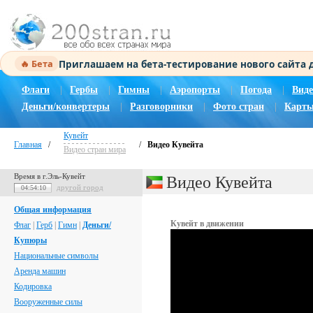
Приглашаем на бета-тестирование нового сайта
🔥 Бета
Флаги
|
Гербы
|
Гимны
|
Аэропорты
|
Погода
|
Виде
Деньги/конвертеры
|
Разговорники
|
Фото стран
|
Карты
Кувейт
Главная
/
/
Видео Кувейта
Видео стран мира
Время в г.Эль-Кувейт
Видео Кувейта
другой город
04:54:10
Общая информация
Кувейт в движении
Флаг
|
Герб
|
Гимн
|
Деньги/
Купюры
Национальные символы
Аренда машин
Кодировка
Вооруженные силы