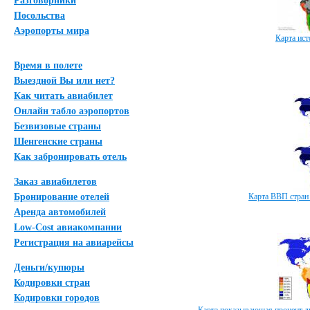
Разговорники
Посольства
Аэропорты мира
Карта ист
Время в полете
Выездной Вы или нет?
Как читать авиабилет
Онлайн табло аэропортов
Безвизовые страны
Шенгенские страны
Как забронировать отель
Заказ авиабилетов
Бронирование отелей
Карта ВВП стран 
Аренда автомобилей
Low-Cost авиакомпании
Регистрация на авиарейсы
Деньги/купюры
Кодировки стран
Кодировки городов