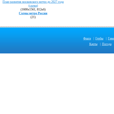
План развития московского метро до 2027 года
(схема)
(1600х1561, 812кб)
Схемы метро России
(21)
Флаги
|
Гербы
|
Гим
Карты
|
Погода