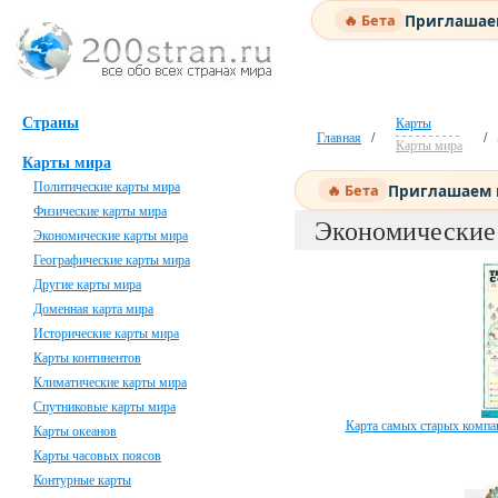
Приглашаем
🔥 Бета
Страны
Карты
Главная
/
/
Карты мира
Карты мира
Политические карты мира
Приглашаем н
🔥 Бета
Физические карты мира
Экономические
Экономические карты мира
Географические карты мира
Другие карты мира
Доменная карта мира
Исторические карты мира
Карты континентов
Климатические карты мира
Спутниковые карты мира
Карта самых старых компан
Карты океанов
Карты часовых поясов
Контурные карты