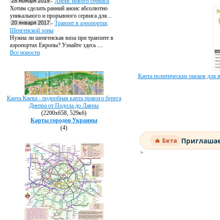
28 ноября 2019
-
Анонс нового сервиса
Хотим сделать ранний анонс абсолютно
уникального и прорывного сервиса для...
20 января 2017
-
Транзит в аэропортах
Шенгенской зоны
Нужна ли шенгенская виза при транзите в
аэропортах Европы? Узнайте здесь ....
Все новости
Карта политических рисков для ве
Карта Киева - подробная карта правого берега
Днепра от Подола до Лавры
(2200х658, 529кб)
Карты городов Украины
(4)
Приглашае
🔥 Бета
>