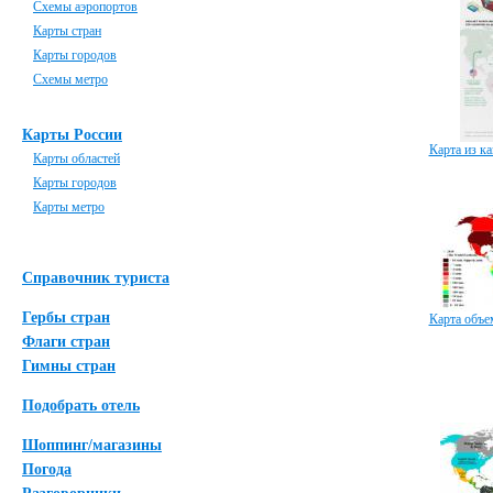
Схемы аэропортов
Карты стран
Карты городов
Схемы метро
Карты России
Карта из к
Карты областей
Карты городов
Карты метро
Справочник туриста
Гербы стран
Карта объе
Флаги стран
Гимны стран
Подобрать отель
Шоппинг/магазины
Погода