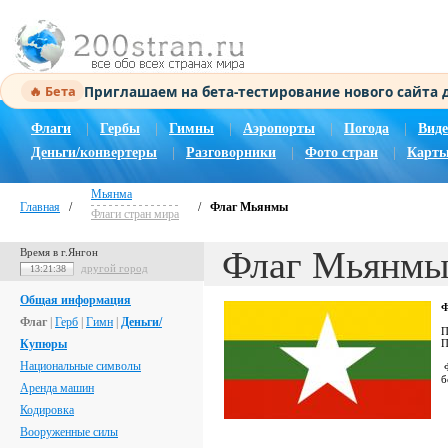
Приглашаем на бета-тестирование нового сайта
🔥 Бета
Флаги
|
Гербы
|
Гимны
|
Аэропорты
|
Погода
|
Виде
Деньги/конвертеры
|
Разговорники
|
Фото стран
|
Карты
Мьянма
Главная
/
/
Флаг Мьянмы
Флаги стран мира
Флаг Мьянм
Время в г.Янгон
другой город
13:21:39
Общая информация
Ф
Флаг
|
Герб
|
Гимн
|
Деньги/
П
Купюры
П
Национальные символы
Ф
б
Аренда машин
Кодировка
Вооруженные силы