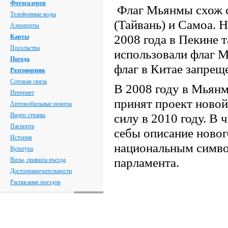
Фотогалерея
Флаг Мьянмы схож с
Телефонные коды
(Тайвань) и Самоа. 
Аэропорты
2008 года в Пекине 
Карты
Посольства
использовали флаг М
Погода
флаг в Китае запрещ
Разговорник
Сотовая связь
В 2008 году в Мьян
Интернет
принят проект новой
Автомобильные номера
силу в 2010 году. В 
Видео страны
Паспорта
себы описание новог
История
национальным симво
Культура
парламента.
Визы, правила въезда
Достопримечательности
Расписание поездов