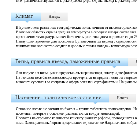
юге практически спускается к реке Брахмапутре. Однако выход к реке осуще
Климат
Наверх
В Бутане очень различные географические зоны, начиная от высокогорных за
В южных областях страны средняя температура в середине января составляет ок
время летом температура может быть очень различна: днем подниматься до 23
Наилучшим временем для посещения Бутана считается период с середины се
минимальное количество осадков и довольно теплая погода - температура воз
Визы, правила въезда, таможенные правила
Для получения визы нужно предоставить загранпаспорт, анкету и две фотогра
На таможне весь багаж въезжающих проверяется на предмет наличия запрещен
вывозить сувениры со специально оформленными сертификатами. Национальну
Население, политическое состояние
Наверх
Основное население состоит из
бхотия – группа тибетского происхождения. Н
поселения, которые в основном располагаются вокруг монастырей.
Несмотря на огромное количество конституционных реформ, проводящихся в 
лама. Законодательный орган представляет однопалатное Национальное собран