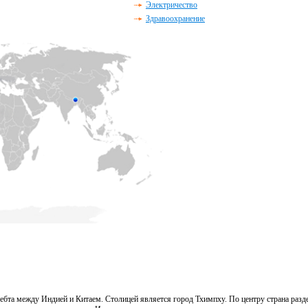
Электричество
Здравоохранение
ебта между Индией и Китаем. Столицей является город
Тхимпху. По центру страна разд