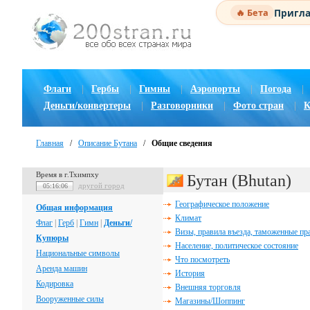
Пригла
🔥 Бета
Флаги
|
Гербы
|
Гимны
|
Аэропорты
|
Погода
|
Деньги/конвертеры
|
Разговорники
|
Фото стран
|
К
Главная
/
Описание Бутана
/
Общие сведения
Время в г.Тхимпху
Бутан (Bhutan)
другой город
05:16:07
Географическое положение
Общая информация
Климат
Флаг
|
Герб
|
Гимн
|
Деньги/
Визы, правила въезда, таможенные пр
Купюры
Население, политическое состояние
Национальные символы
Что посмотреть
Аренда машин
История
Кодировка
Внешняя торговля
Вооруженные силы
Магазины/Шоппинг