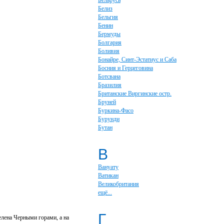
Беларусь
Белиз
Бельгия
Бенин
Бермуды
Болгария
Боливия
Бонайре, Синт-Эстатиус и Саба
Босния и Герцеговина
Ботсвана
Бразилия
Британские Виргинские остр.
Бруней
Буркина-Фасо
Бурунди
Бутан
В
Вануату
Ватикан
Великобритания
ещё...
Г
елена Черными горами, а на