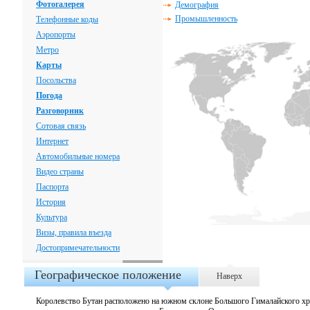
Фотогалерея
Демография
Промышленность
Телефонные коды
Аэропорты
Метро
Карты
Посольства
Погода
Разговорник
Сотовая связь
Интернет
Автомобильные номера
Видео страны
Паспорта
История
Культура
Визы, правила въезда
Достопримечательности
Географическое положение
Наверх
Королевство Бутан расположено на южном склоне Большого Гималайского хр