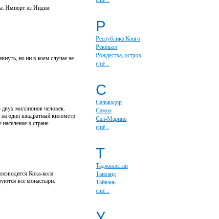
ещё...
та. Импорт из Индии
Р
Республика Конго
Реюньон
Рождества, остров
кнуть, но ни в коем случае не
ещё...
С
Сальвадор
о двух миллионов человек.
Самоа
 на один квадратный километр
Сан-Марино
 население в стране
ещё...
Т
Таджикистан
оизводится Кока-кола.
Таиланд
зуются все монастыри.
Тайвань
ещё...
У