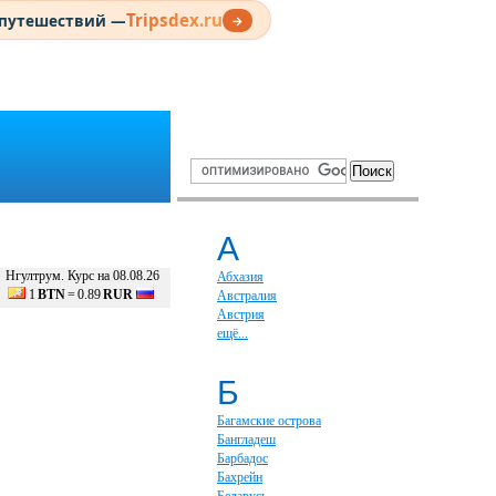
Tripsdex.ru
 путешествий —
→
А
Нгултрум. Курс на 08.08.26
Абхазия
1
BTN
=
0.89
RUR
Австралия
Австрия
ещё...
Б
Багамские острова
Бангладеш
Барбадос
Бахрейн