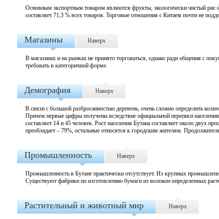
Основным экспортным товаром являются фрукты, экологически чистый рис и 
составляет 71,3 % всех товаров. Торговые отношения с Китаем почти не под
Магазины
Наверх
В магазинах и на рынках не принято торговаться, однако ради общения с пок
требовать в категоричной форме.
Демография
Наверх
В связи с большой разбросанностью деревень, очень сложно определить колич
Причем первые цифры получены вследствие официальной переписи населения
составляет 14 и 45 человек. Рост населения Бутана составляет около двух пр
преобладает – 79%, остальные относятся к городским жителям. Продолжитель
Промышленность
Наверх
Промышленность в Бутане практически отсутствует. Из крупных промышленны
Существуют фабрики по изготовлению бумаги из волокон определенных растен
Растительный и животный мир
Наверх