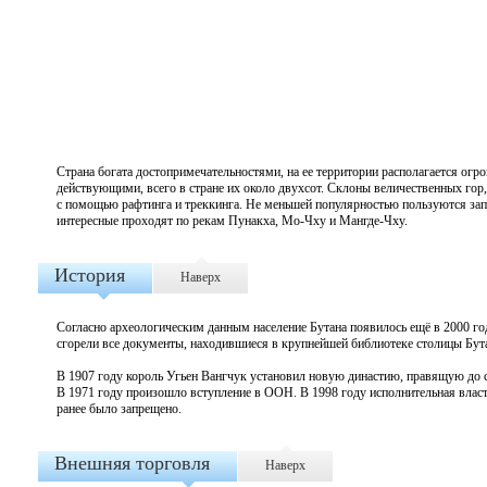
Страна богата достопримечательностями, на ее территории располагается ог
действующими, всего в стране их около двухсот. Склоны величественных гор,
с помощью рафтинга и треккинга. Не меньшей популярностью пользуются зап
интересные проходят по рекам Пунакха, Мо-Чху и Мангде-Чху.
История
Наверх
Согласно археологическим данным население Бутана появилось ещё в 2000 году
сгорели все документы, находившиеся в крупнейшей библиотеке столицы Бут
В 1907 году король
Угьен Вангчук установил новую династию, правящую до си
В 1971 году произошло вступление в ООН. В 1998 году исполнительная власт
ранее было запрещено.
Внешняя торговля
Наверх