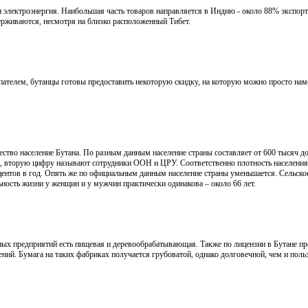
электроэнергия. Наибольшая часть товаров направляется в Индию - около 88% экспор
держиваются, несмотря на близко расположенный Тибет.
упателем,
бутанцы готовы предоставить некоторую скидку, на которую можно просто наме
ество население Бутана. По разным данным население страны составляет от 600 тысяч д
, вторую цифру называют сотрудники ООН и ЦРУ. Соответственно плотность населения
оцентов в год. Опять же по официальным данным население страны уменьшается. Сельское
ность жизни у женщин и у мужчин практически одинакова – около 66 лет.
х предприятий есть пищевая и деревообрабатывающая. Также по лицензии в Бутане пр
ий. Бумага на таких фабриках получается грубоватой, однако долговечной, чем и поль