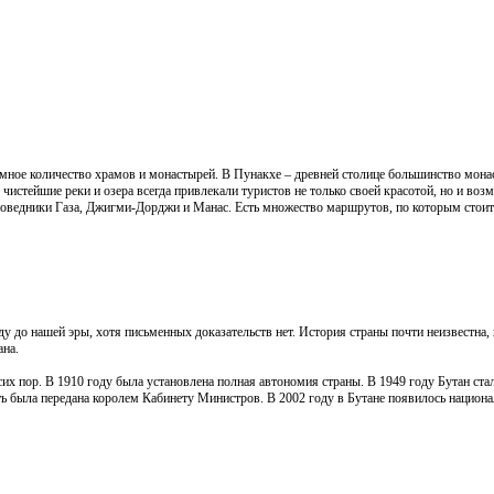
ромное количество храмов и монастырей. В
Пунакхе – древней столице большинство мон
 чистейшие реки и озера всегда привлекали туристов не только своей красотой, но и во
оведники Газа, Джигми-Дорджи и Манас. Есть множество маршрутов, по которым стоит 
 до нашей эры, хотя письменных доказательств нет. История страны почти неизвестна, 
ана.
х пор. В 1910 году была установлена полная автономия страны. В 1949 году Бутан ста
ь была передана королем Кабинету Министров. В 2002 году в Бутане появилось национал