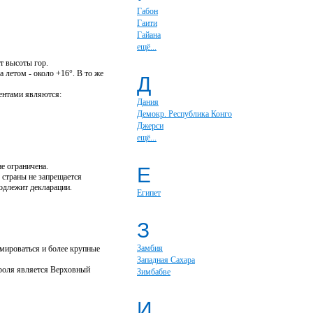
Габон
Гаити
Гайана
ещё...
т высоты гор.
а летом - около +16°. В то же
Д
ентами являются:
Дания
Демокр. Республика Конго
Джерси
ещё...
е ограничена.
Е
 страны не запрещается
одлежит декларации.
Египет
З
Замбия
рмироваться и более крупные
Западная Сахара
ороля является Верховный
Зимбабве
И