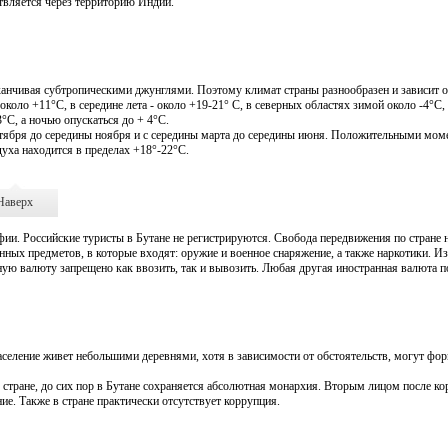
ствляется через территорию Индии.
канчивая субтропическими джунглями. Поэтому климат страны разнообразен и зависит о
оло +11°С, в середине лета - около +19-21° С, в северных областях зимой около -4°С, 
°С, а ночью опускаться до + 4°С.
нтября до середины ноября и с середины марта до середины июня. Положительными мом
духа находится в пределах +18°-22°С.
Наверх
фии. Российские туристы в Бутане не регистрируются. Свобода передвижения по стране н
ных предметов, в которые входят: оружие и военное снаряжение, а также наркотики. Из
ю валюту запрещено как ввозить, так и вывозить. Любая другая иностранная валюта п
аселение живет небольшими деревнями, хотя в зависимости от обстоятельств, могут фо
стране, до сих пор в Бутане сохраняется абсолютная монархия. Вторым лицом после к
ие. Также в стране практически отсутствует коррупция.