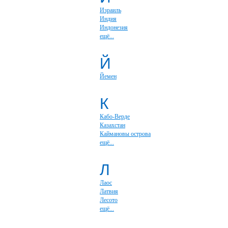
Израиль
Индия
Индонезия
ещё...
Й
Йемен
К
Кабо-Верде
Казахстан
Каймановы острова
ещё...
Л
Лаос
Латвия
Лесото
ещё...