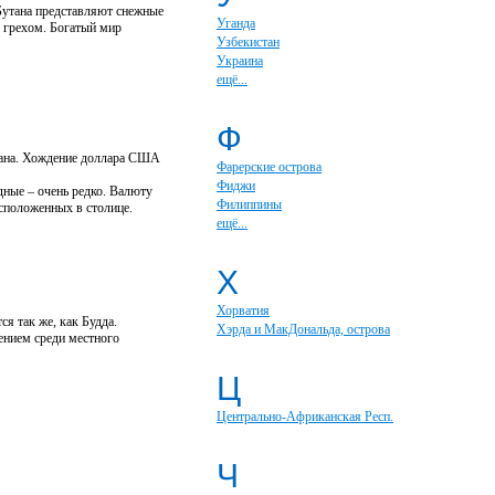
Бутана представляют снежные
Уганда
 грехом. Богатый мир
Узбекистан
Украина
ещё...
Ф
утана. Хождение доллара США
Фарерские острова
Фиджи
дные – очень редко. Валюту
Филиппины
сположенных в столице.
ещё...
Х
Хорватия
я так же, как Будда.
Хэрда и МакДональда, острова
ением среди местного
Ц
Центрально-Африканская Респ.
Ч