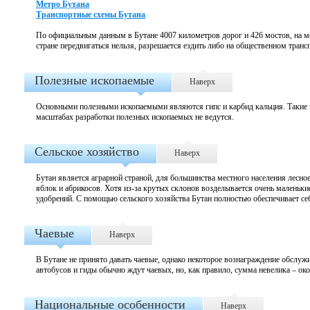
Метро Бутана
Транспортные схемы Бутана
По официальным данным в Бутане 4007 километров дорог и 426 мостов, на мо
стране передвигаться нельзя, разрешается ездить либо на общественном трансп
Полезные ископаемые
Наверх
Основными полезными ископаемыми являются гипс и карбид кальция. Такие к
масштабах разработки полезных ископаемых не ведутся.
Сельское хозяйство
Наверх
Бутан является аграрной страной, для большинства местного населения лесно
яблок и абрикосов. Хотя из-за крутых склонов возделывается очень маленьки
удобрений. С помощью сельского хозяйства Бутан полностью обеспечивает се
Чаевые
Наверх
В Бутане не принято давать чаевые, однако некоторое вознаграждение обслу
автобусов и гиды обычно ждут чаевых, но, как правило, сумма невелика – 
Национальные особенности
Наверх