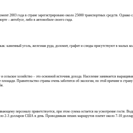
мент 2003 года в стране зарегистрировано около 25000 транспортных средств. Однако 
орте – автобусе, либо в автомобиле своего гида.
ак: каменный уголь, железная руда, доломит, графит и слюды присутствуют в малых 
е и сельское хозяйство – это основной источник дохода. Население занимается выращива
е площади. Правительство страны очень заботится об экологии, по этой причине в стран
бя.
живающему персоналу приветствуется, при этом сумма остается на усмотрение гостя. Во
около 2-3 долларов США в день. Проводникам пеших маршрутов платят около 7-10 долла