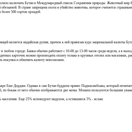
зволило включить Бутан в Международный список Сохранения природы. Животный мир 
 обезьяной. В стране запрещена охота и убийство
животны, которое считается страшным
 более 500 сортов орхидей.
иницей является индийская рупия, причем к ней привязан курс национальной валюты Б
 в любом городе. Банки обычно работают с 10-00 до 13-00 часов среди недели, а в выхо
дитных карточек можно производить оплату только в крупных отелях или магазинах, ра
ить покупки и обменять валюту невозможно.
ьяре Еше Дорджи. Однако в сам Бутан буддизм принес Падмасамбхава, который почитаетс
ой, по бокам от него обычно изображаются две жены. Монахи пользуются большим уваж
 населения. Еще 25% исповедуют индуизм, а оставшиеся 5% - ислам.