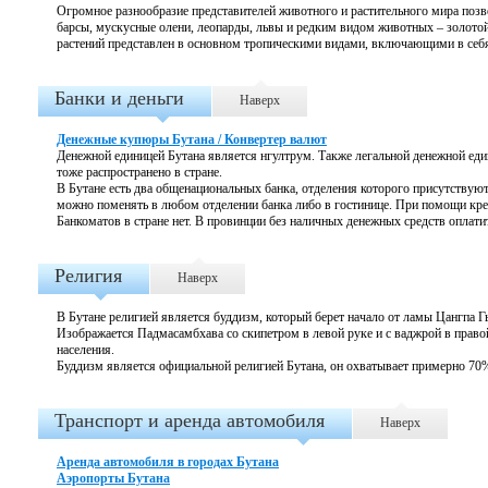
Огромное разнообразие представителей животного и растительного мира по
барсы, мускусные олени, леопарды, львы и редким видом животных – золотой
растений представлен в основном тропическими видами, включающими в себя
Банки и деньги
Наверх
Денежные купюры Бутана / Конвертер валют
Денежной единицей Бутана является
нгултрум. Также легальной денежной ед
тоже распространено в стране.
В Бутане есть два общенациональных банка, отделения которого присутствуют
можно поменять в любом отделении банка либо в гостинице. При помощи кре
Банкоматов в стране нет. В провинции без наличных денежных средств оплат
Религия
Наверх
В Бутане религией является буддизм, который берет начало от ламы
Цангпа Г
Изображается Падмасамбхава со скипетром в левой руке и с ваджрой в прав
населения.
Буддизм является официальной религией Бутана, он охватывает примерно 70%
Транспорт и аренда автомобиля
Наверх
Аренда автомобиля в городах Бутана
Аэропорты Бутана