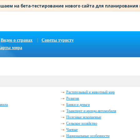
шаем на бета-тестирование нового сайта для планирования
Видео о странах
|
Советы туристу
арты мира
Растительный и животный мир
Религия
авила
Банки и деньги
Транспорт и аренда автомобиля
Полезные ископаемые
Сельское хозяйство
Чаевые
Национальные особенности