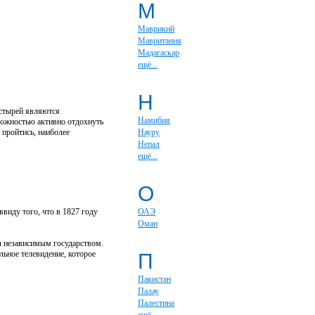
М
Маврикий
Мавритания
Мадагаскар
ещё...
Н
астырей являются
Намибия
зможностью активно отдохнуть
пройтись, наиболее
Науру
Непал
ещё...
О
ввиду того, что в 1827 году
ОАЭ
Оман
л независимым государством.
ьное телевидение, которое
П
Пакистан
Палау
Палестина