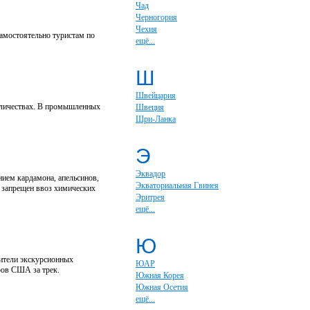
Чад
Черногория
Чехия
самостоятельно туристам по
ещё...
Ш
Швейцария
количествах. В промышленных
Швеция
Шри-Ланка
Э
Эквадор
нием кардамона, апельсинов,
Экваториальная Гвинея
у запрещен ввоз химических
Эритрея
ещё...
Ю
дители экскурсионных
ЮАР
ров США за трек.
Южная Корея
Южная Осетия
ещё...