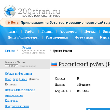
Приглашаем на бета-тестирование нового сайта
🔥 Бета
Флаги
|
Гербы
|
Гимны
|
Аэропорты
|
Погода
|
Виде
Деньги/конвертеры
|
Разговорники
|
Фото стран
|
Карты
Россия
Главная
/
/
Деньги России
Деньги стран мира
Время в г.Москва
Российский рубль 
другой город
13:04:15
Общая информация
Символ
R
Флаг
|
Герб
|
Гимн
|
Деньги/
Купюры
Деление
100 копеек
Национальные символы
Код ISO4217
RUB 643
Аренда машин
Кодировка
Вооруженные силы