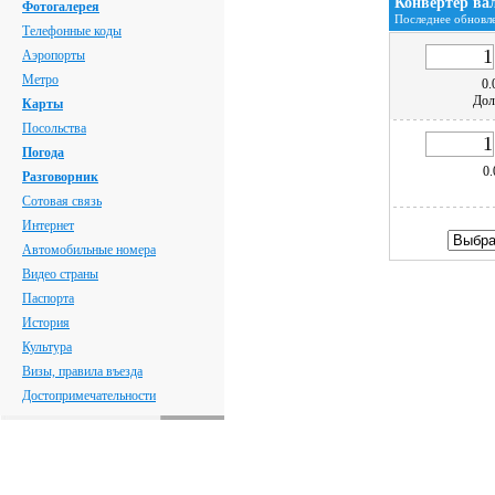
Конвертер ва
Фотогалерея
Последнее обновле
Телефонные коды
Аэропорты
Метро
0.
До
Карты
Посольства
Погода
0.
Разговорник
Сотовая связь
Интернет
Автомобильные номера
Видео страны
Паспорта
История
Культура
Визы, правила въезда
Достопримечательности