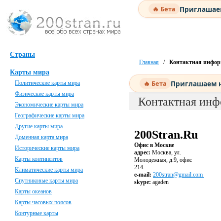
Приглашаем
🔥 Бета
Страны
Главная
/
Контактная инфо
Карты мира
Приглашаем н
🔥 Бета
Политические карты мира
Физические карты мира
Контактная ин
Экономические карты мира
Географические карты мира
Другие карты мира
200Stran.Ru
Доменная карта мира
Офис в Москве
Исторические карты мира
адрес:
Москва, ул.
Карты континентов
Молодежная, д.9, офис
214.
Климатические карты мира
e-mail:
200stran@gmail.com
Спутниковые карты мира
skype:
agaden
Карты океанов
Карты часовых поясов
Контурные карты