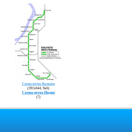
Схема метро Колкаты
(391х644, 9кб)
Схемы метро Индии
(7)