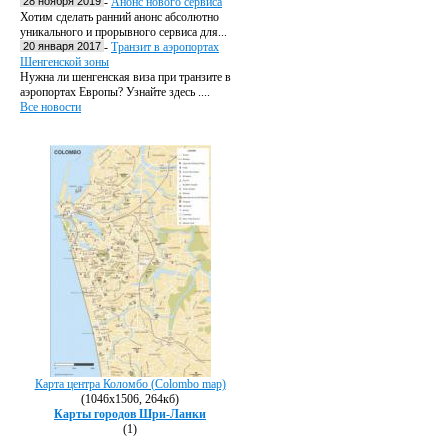
28 ноября 2019
-
Анонс нового сервиса
Хотим сделать ранний анонс абсолютно
уникального и прорывного сервиса для...
20 января 2017
-
Транзит в аэропортах
Шенгенской зоны
Нужна ли шенгенская виза при транзите в
аэропортах Европы? Узнайте здесь ....
Все новости
Карта центра Коломбо (Colombo map)
(1046х1506, 264кб)
Карты городов Шри-Ланки
(1)