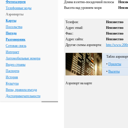
Фотогалерея
Длина взлетно-посадочной полосы
Неизв
Высота над уровнем моря
Неизв
Телефонные коды
Аэропорты
Карты
Телефон:
Неизвестно
Посольства
Адрес email:
Неизвестно
Погода
Факс:
Неизвестно
Адрес сайта:
Неизвестно
Разговорник
Другие схемы аэропорта:
http://www.200
Сотовая связь
Интернет
Табло аэропор
Автомобильные номера
•
Прилеты
Видео страны
Паспорта
•
Вылеты
История
Аэропорт на карте
Культура
Визы, правила въезда
Достопримечательности