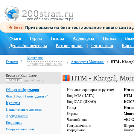
Приглашаем на бета-тестирование нового сайта
🔥 Бета
Флаги
|
Гербы
|
Гимны
|
Аэропорты
|
Погода
|
Виде
Деньги/конвертеры
|
Разговорники
|
Фото стран
|
Карты
Монголия
Главная
/
/
Аэропорты Монголии
/
HTM - Khatgal
Аэропорты стран мира
Время в г.Улан-Батор
HTM - Khatgal, Мон
другой город
20:09:12
Общая информация
Название аэропорта на русском
Неизв
Код IATA (ИАТА)
HTM
Флаг
|
Герб
|
Гимн
|
Деньги/
Код ICAO (ИКАО)
KCM
Купюры
Город
Неизв
Национальные символы
Страна
Монг
Аренда машин
Часовой пояс
+0.0 
Кодировка
Географические
Широ
Вооруженные силы
координаты
Долго