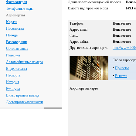
Фотогалерея
Длина взлетно-посадочной полосы
Неизв
Высота над уровнем моря
1493 
Телефонные коды
Аэропорты
Карты
Телефон:
Неизвестно
Посольства
Адрес email:
Неизвестно
Погода
Факс:
Неизвестно
Адрес сайта:
Неизвестно
Разговорник
Другие схемы аэропорта:
http://www.200
Сотовая связь
Интернет
Табло аэропор
Автомобильные номера
•
Прилеты
Видео страны
Паспорта
•
Вылеты
История
Аэропорт на карте
Культура
Визы, правила въезда
Достопримечательности