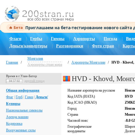
Приглашаем на бета-тестирование нового сайта
🔥 Бета
Флаги
|
Гербы
|
Гимны
|
Аэропорты
|
Погода
|
Виде
Деньги/конвертеры
|
Разговорники
|
Фото стран
|
Карты
Монголия
Главная
/
/
Аэропорты Монголии
/
HVD - Khovd,
Аэропорты стран мира
Время в г.Улан-Батор
HVD - Khovd, Монго
другой город
04:57:03
Общая информация
Название аэропорта на русском
Неизв
Код IATA (ИАТА)
HVD
Флаг
|
Герб
|
Гимн
|
Деньги/
Код ICAO (ИКАО)
ZMK
Купюры
Город
Неизв
Национальные символы
Страна
Монг
Аренда машин
Часовой пояс
-8.0 
Кодировка
Географические
Широ
Вооруженные силы
координаты
Долго