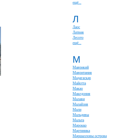
ещё...
Л
Лаос
Латвия
Лесото
ещё...
М
Маврикий
Мавритания
Мадагаскар
Майотта
Макао
Македония
Малави
Малайзия
Мали
Мальдивы
Мальта
Марокко
Мартиника
Маршалловы острова