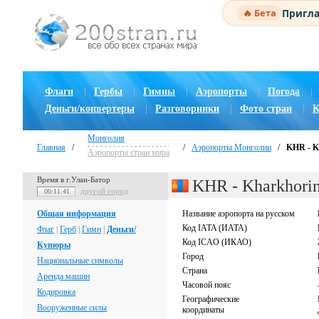
Пригла
🔥 Бета
Флаги
|
Гербы
|
Гимны
|
Аэропорты
|
Погода
|
Деньги/конвертеры
|
Разговорники
|
Фото стран
|
К
Монголия
Главная
/
/
Аэропорты Монголии
/
KHR - K
Аэропорты стран мира
Время в г.Улан-Батор
KHR - Kharkhori
другой город
00:11:41
Общая информация
Название аэропорта на русском
Код IATA (ИАТА)
Флаг
|
Герб
|
Гимн
|
Деньги/
Код ICAO (ИКАО)
Купюры
Город
Национальные символы
Страна
Аренда машин
Часовой пояс
Кодировка
Географические
Вооруженные силы
координаты