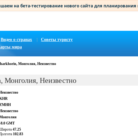
шаем на бета-тестирование нового сайта для планирования
Видео о странах
|
Советы туристу
арты мира
harkhorin, Монголия, Неизвестно
n, Монголия, Неизвестно
Неизвестно
KHR
ZMHH
Неизвестно
Монголия
-8.0 GMT
Широта
47.25
Долгота
102.83