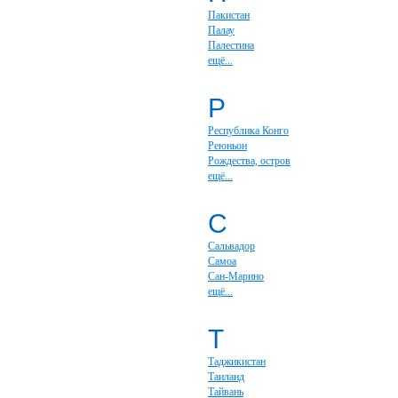
Пакистан
Палау
Палестина
ещё...
Р
Республика Конго
Реюньон
Рождества, остров
ещё...
С
Сальвадор
Самоа
Сан-Марино
ещё...
Т
Таджикистан
Таиланд
Тайвань