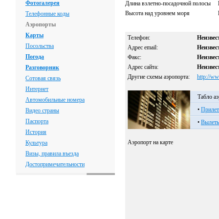
Фотогалерея
Длина взлетно-посадочной полосы
Высота над уровнем моря
Телефонные коды
Аэропорты
Карты
Телефон:
Неизвес
Посольства
Адрес email:
Неизвес
Погода
Факс:
Неизвес
Адрес сайта:
Неизвес
Разговорник
Другие схемы аэропорта:
http://w
Сотовая связь
Интернет
Табло а
Автомобильные номера
•
Приле
Видео страны
Паспорта
•
Вылет
История
Аэропорт на карте
Культура
Визы, правила въезда
Достопримечательности