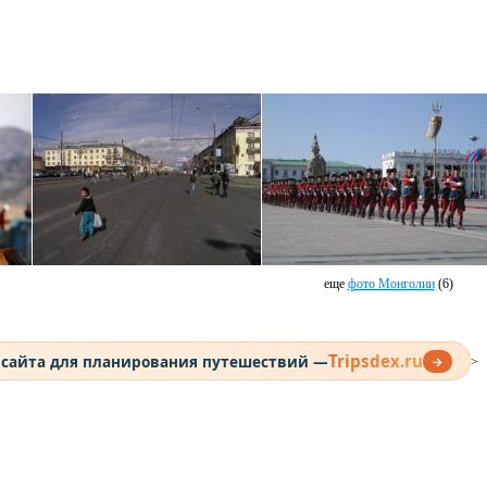
еще
фото Монголии
(6)
Tripsdex.ru
 сайта для планирования путешествий —
→
>