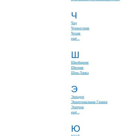
Ч
Чад
Черногория
Чехия
ещё...
Ш
Швейцария
Швеция
Шри-Ланка
Э
Эквадор
Экваториальная Гвинея
Эритрея
ещё...
Ю