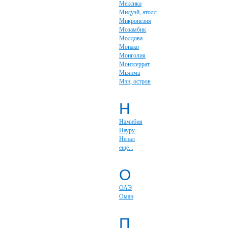
Мексика
Мидуэй, атолл
Микронезия
Мозамбик
Молдова
Монако
Монголия
Монтсеррат
Мьянма
Мэн, остров
Н
Намибия
Науру
Непал
ещё...
О
ОАЭ
Оман
П