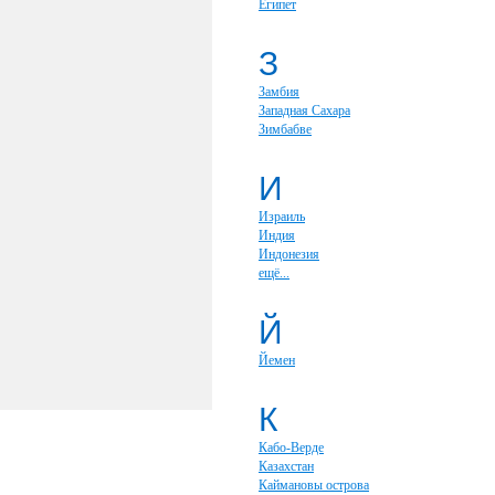
Египет
З
Замбия
Западная Сахара
Зимбабве
И
Израиль
Индия
Индонезия
ещё...
Й
Йемен
К
Кабо-Верде
Казахстан
Каймановы острова