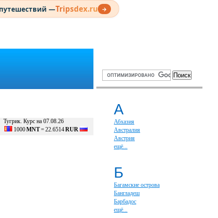
Tripsdex.ru
 путешествий —
→
А
Тугрик. Курс на 07.08.26
Абхазия
1000
MNT
=
22.6514
RUR
Австралия
Австрия
ещё...
Б
Багамские острова
Бангладеш
Барбадос
ещё...