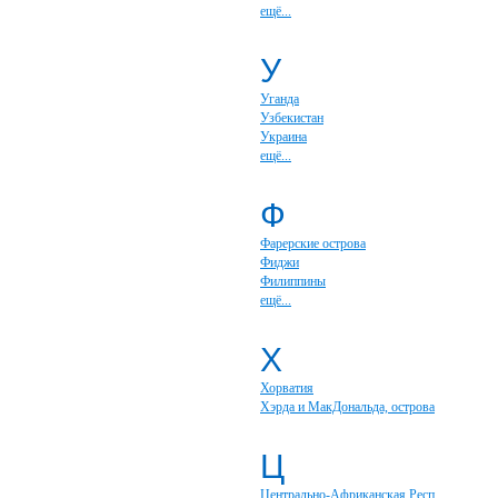
ещё...
У
Уганда
Узбекистан
Украина
ещё...
Ф
Фарерские острова
Фиджи
Филиппины
ещё...
Х
Хорватия
Хэрда и МакДональда, острова
Ц
Центрально-Африканская Респ.