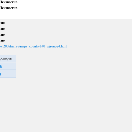
Неизвестно
Неизвестно
тно
тно
тно
тно
ww.200stran.ru/maps_country140_cgroup24.html
эропорта
ты
ы