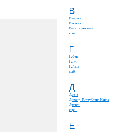
В
Вануату
Ватикан
Великобритания
ещё...
Г
Габон
Гаити
Гайана
ещё...
Д
Дания
Демокр. Республика Конго
Джерси
ещё...
Е