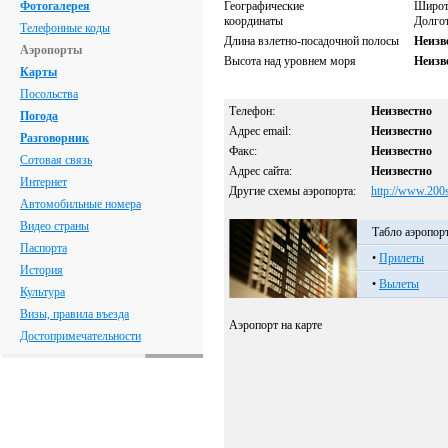
Фотогалерея
Географические
Широ
координаты
Долго
Телефонные коды
Длина взлетно-посадочной полосы
Неизв
Аэропорты
Высота над уровнем моря
Неизв
Карты
Посольства
Телефон:
Неизвестно
Погода
Адрес email:
Неизвестно
Разговорник
Факс:
Неизвестно
Сотовая связь
Адрес сайта:
Неизвестно
Интернет
Другие схемы аэропорта:
http://www.200
Автомобильные номера
Видео страны
Табло аэропор
Паспорта
•
Прилеты
История
•
Вылеты
Культура
Визы, правила въезда
Аэропорт на карте
Достопримечательности