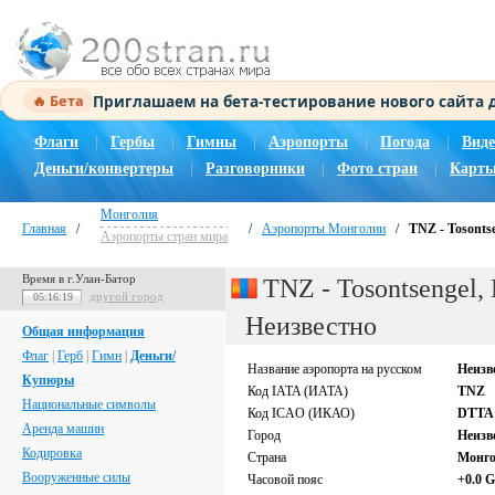
Приглашаем на бета-тестирование нового сайта
🔥 Бета
Флаги
|
Гербы
|
Гимны
|
Аэропорты
|
Погода
|
Виде
Деньги/конвертеры
|
Разговорники
|
Фото стран
|
Карты
Монголия
Главная
/
/
Аэропорты Монголии
/
TNZ - Tosonts
Аэропорты стран мира
Время в г.Улан-Батор
TNZ - Tosontsengel,
другой город
05:16:20
Неизвестно
Общая информация
Флаг
|
Герб
|
Гимн
|
Деньги/
Название аэропорта на русском
Неизв
Купюры
Код IATA (ИАТА)
TNZ
Национальные символы
Код ICAO (ИКАО)
DTTA
Аренда машин
Город
Неизв
Кодировка
Страна
Монг
Вооруженные силы
Часовой пояс
+0.0 