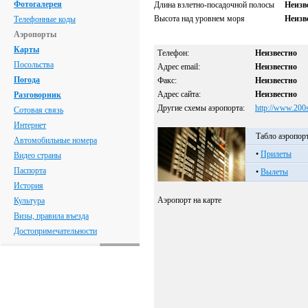
Фотогалерея
Длина взлетно-посадочной полосы
Неизв
Высота над уровнем моря
Неизв
Телефонные коды
Аэропорты
Карты
Телефон:
Неизвестно
Посольства
Адрес email:
Неизвестно
Погода
Факс:
Неизвестно
Адрес сайта:
Неизвестно
Разговорник
Другие схемы аэропорта:
http://www.200
Сотовая связь
Интернет
Табло аэропор
Автомобильные номера
•
Прилеты
Видео страны
Паспорта
•
Вылеты
История
Аэропорт на карте
Культура
Визы, правила въезда
Достопримечательности