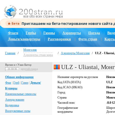
Приглашаем на бета-тестирование нового сайта
🔥 Бета
Флаги
|
Гербы
|
Гимны
|
Аэропорты
|
Погода
|
Виде
Деньги/конвертеры
|
Разговорники
|
Фото стран
|
Карты
Монголия
Главная
/
/
Аэропорты Монголии
/
ULZ - Uliasta
Аэропорты стран мира
Время в г.Улан-Батор
ULZ - Uliastai, Мон
другой город
21:33:35
Общая информация
Название аэропорта на русском
Неизв
Код IATA (ИАТА)
ULZ
Флаг
|
Герб
|
Гимн
|
Деньги/
Код ICAO (ИКАО)
Неизв
Купюры
Город
Неизв
Национальные символы
Страна
Монг
Аренда машин
Часовой пояс
-8.0 
Кодировка
Географические
Широ
Вооруженные силы
координаты
Долго