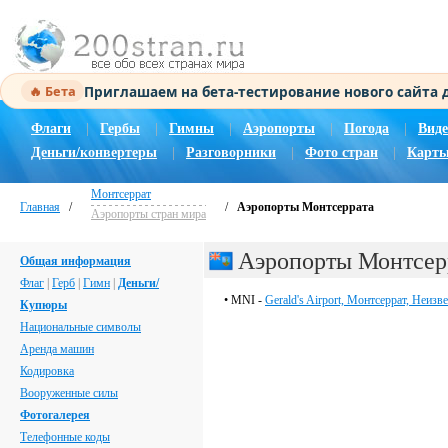
Приглашаем на бета-тестирование нового сайта
🔥 Бета
Флаги
|
Гербы
|
Гимны
|
Аэропорты
|
Погода
|
Виде
Деньги/конвертеры
|
Разговорники
|
Фото стран
|
Карты
Монтсеррат
Главная
/
/
Аэропорты Монтсеррата
Аэропорты стран мира
Аэропорты Монтсер
Общая информация
Флаг
|
Герб
|
Гимн
|
Деньги/
• MNI -
Gerald's Airport, Монтсеррат, Неизв
Купюры
Национальные символы
Аренда машин
Кодировка
Вооруженные силы
Фотогалерея
Телефонные коды