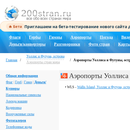
Приглашаем на бета-тестирование нового сайта
🔥 Бета
Флаги
|
Гербы
|
Гимны
|
Аэропорты
|
Погода
|
Виде
Деньги/конвертеры
|
Разговорники
|
Фото стран
|
Карты
Уоллис и Футуна, острова
Главная
/
/
Аэропорты Уоллиса и Футуны, ост
Аэропорты стран мира
Аэропорты Уоллиса 
Общая информация
Флаг
|
Герб
|
Гимн
|
Деньги/
• WLS -
Wallis Island, Уоллис и Футуна, ост
Купюры
Национальные символы
Аренда машин
Кодировка
Вооруженные силы
Фотогалерея
Телефонные коды