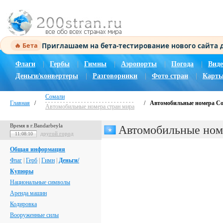
Приглашаем на бета-тестирование нового сайта
🔥 Бета
Флаги
|
Гербы
|
Гимны
|
Аэропорты
|
Погода
|
Виде
Деньги/конвертеры
|
Разговорники
|
Фото стран
|
Карты
Сомали
Главная
/
/
Автомобильные номера С
Автомобильные номера стран мира
Время в г.Bandarbeyla
Автомобильные ном
другой город
11:08:11
Общая информация
Флаг
|
Герб
|
Гимн
|
Деньги/
Купюры
Национальные символы
Аренда машин
Кодировка
Вооруженные силы