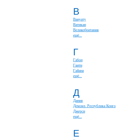
В
Вануату
Ватикан
Великобритания
ещё...
Г
Габон
Гаити
Гайана
ещё...
Д
Дания
Демокр. Республика Конго
Джерси
ещё...
Е