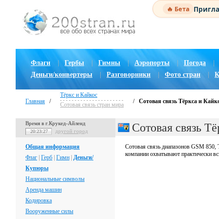
Пригла
🔥 Бета
Флаги
|
Гербы
|
Гимны
|
Аэропорты
|
Погода
|
Деньги/конвертеры
|
Разговорники
|
Фото стран
|
К
Тёркс и Кайкос
Главная
/
/
Сотовая связь Тёркса и Кайк
Сотовая связь стран мира
Время в г.Крукед-Айленд
Сотовая связь Тё
другой город
20:23:28
Общая информация
Сотовая связь диапазонов GSM 850, T
компании охватывают практически вс
Флаг
|
Герб
|
Гимн
|
Деньги/
Купюры
Национальные символы
Аренда машин
Кодировка
Вооруженные силы