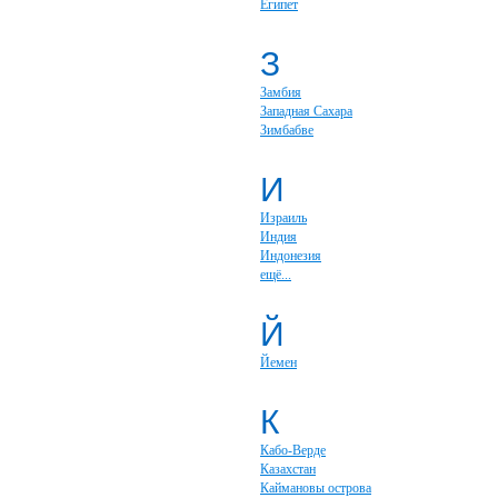
Египет
З
Замбия
Западная Сахара
Зимбабве
И
Израиль
Индия
Индонезия
ещё...
Й
Йемен
К
Кабо-Верде
Казахстан
Каймановы острова