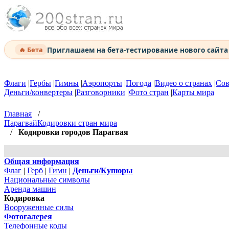
Приглашаем на бета-тестирование нового сайт
🔥 Бета
Флаги
|
Гербы
|
Гимны
|
Аэропорты
|
Погода
|
Видео о странах
|
Сов
Деньги/конвертеры
|
Разговорники
|
Фото стран
|
Карты мира
Главная
/
Парагвай
Кодировки стран мира
/
Кодировки городов Парагвая
Общая информация
Флаг
|
Герб
|
Гимн
|
Деньги/Купюры
Национальные символы
Аренда машин
Кодировка
Вооруженные силы
Фотогалерея
Телефонные коды