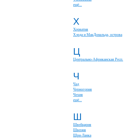
ещё...
Х
Хорватия
Хэрда и МакДональда, острова
Ц
Центрально-Африканская Респ.
Ч
Чад
Черногория
Чехия
ещё...
Ш
Швейцария
Швеция
Шри-Ланка