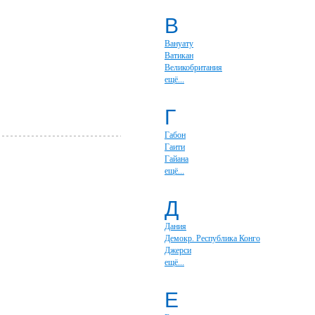
В
Вануату
Ватикан
Великобритания
ещё...
Г
Габон
Гаити
Гайана
ещё...
Д
Дания
Демокр. Республика Конго
Джерси
ещё...
Е