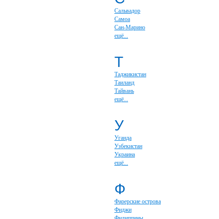
Сальвадор
Самоа
Сан-Марино
ещё...
Т
Таджикистан
Таиланд
Тайвань
ещё...
У
Уганда
Узбекистан
Украина
ещё...
Ф
Фарерские острова
Фиджи
Филиппины