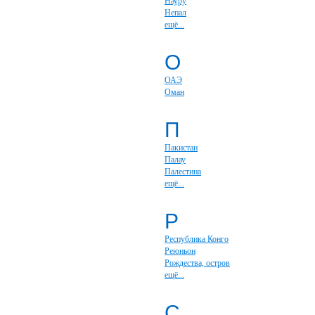
Науру
Непал
ещё...
О
ОАЭ
Оман
П
Пакистан
Палау
Палестина
ещё...
Р
Республика Конго
Реюньон
Рождества, остров
ещё...
С