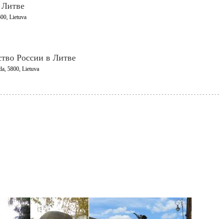
 Литве
600, Lietuva
ство России в Литве
da, 5800, Lietuva