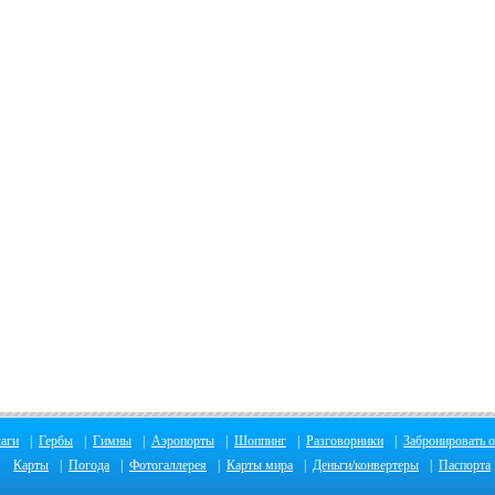
аги
|
Гербы
|
Гимны
|
Аэропорты
|
Шоппинг
|
Разговорники
|
Забронировать о
Карты
|
Погода
|
Фотогаллерея
|
Карты мира
|
Деньги/конвертеры
|
Паспорта