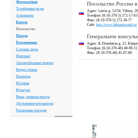
Фотогалерея
Посольство России в
Телефонные коды
Адрес: Latviu g. 53/54, Vilnius, 2
Аэропорты
Телефон: (8-10-370-5) 272-17-63
Факс: (8-10-370-5) 272-38-77
Карты
Сайт:
http://www.lithuania.mid.ru/
Посольства
Генеральное консуль
Погода
Разговорник
Адрес: K.Donelaiciu g. 21, Klaipe
Телефон: (8-10-370-46) 49-99-51
Сотовая связь
Факс: (8-10-370-46) 41-07-60
Интернет
Автомобильные номера
Видео страны
Паспорта
История
Культура
Визы, правила въезда
Достопримечательности
Расписание поездов