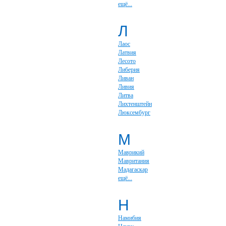
ещё...
Л
Лаос
Латвия
Лесото
Либерия
Ливан
Ливия
Литва
Лихтенштейн
Люксембург
М
Маврикий
Мавритания
Мадагаскар
ещё...
Н
Намибия