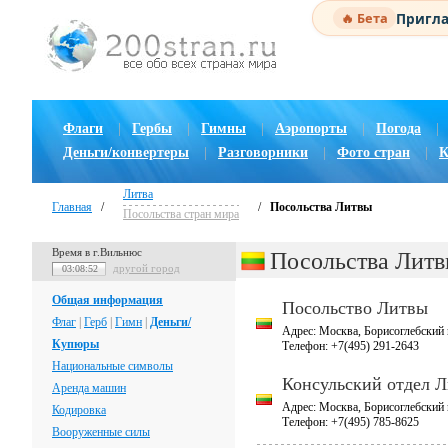
Пригла
🔥 Бета
Флаги
|
Гербы
|
Гимны
|
Аэропорты
|
Погода
|
Деньги/конвертеры
|
Разговорники
|
Фото стран
|
К
Литва
Главная
/
/
Посольства Литвы
Посольства стран мира
Время в г.Вильнюс
Посольства Лит
другой город
03:08:52
Общая информация
Посольство Литвы
Флаг
|
Герб
|
Гимн
|
Деньги/
Адрес: Москва, Борисоглебский п
Купюры
Телефон: +7(495) 291-2643
Национальные символы
Консульский отдел 
Аренда машин
Адрес: Москва, Борисоглебский п
Кодировка
Телефон: +7(495) 785-8625
Вооруженные силы