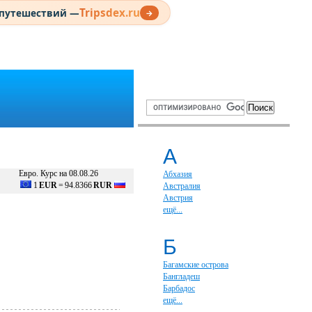
Tripsdex.ru
 путешествий —
→
А
Евро. Курс на 08.08.26
Абхазия
1
EUR
=
94.8366
RUR
Австралия
Австрия
ещё...
Б
Багамские острова
Бангладеш
Барбадос
ещё...