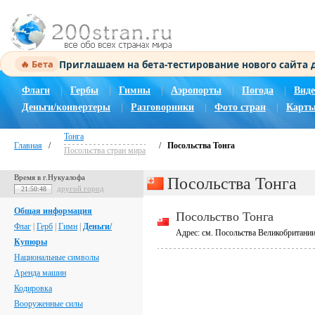
Приглашаем на бета-тестирование нового сайта
🔥 Бета
Флаги
|
Гербы
|
Гимны
|
Аэропорты
|
Погода
|
Виде
Деньги/конвертеры
|
Разговорники
|
Фото стран
|
Карты
Тонга
Главная
/
/
Посольства Тонга
Посольства стран мира
Время в г.Нукуалофа
Посольства Тонга
другой город
21:50:49
Общая информация
Посольство Тонга
Флаг
|
Герб
|
Гимн
|
Деньги/
Адрес: см. Посольства Великобритани
Купюры
Национальные символы
Аренда машин
Кодировка
Вооруженные силы