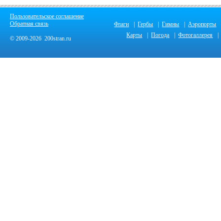
Пользовательское соглашение
Обратная связь
Флаги
|
Гербы
|
Гимны
|
Аэропорты
Карты
|
Погода
|
Фотогаллерея
|
© 2009-2026 200stran.ru