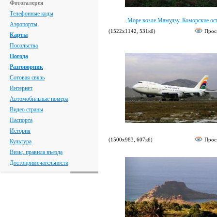
Фотогалерея
Телефонные коды
Море возле Мамудзу. Коморские ос
Аэропорты
(1522х1142, 531кб)
Прос
Карты
Посольства
Погода
Разговорник
Сотовая связь
Интернет
Автомобильные номера
Видео страны
Паспорта
История
(1500х983, 607кб)
Прос
Культура
Визы, правила въезда
Достопримечательности