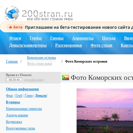
Приглашаем на бета-тестирование нового сайта
🔥 Бета
Флаги
|
Гербы
|
Гимны
|
Аэропорты
|
Погода
|
Виде
Деньги/конвертеры
|
Разговорники
|
Фото стран
|
Карты
Коморские острова
Главная
/
/
Фото Коморских островов
Фото стран мира
Время в г.Domoni
Фото Коморских ос
другой город
08:39:45
Общая информация
Флаг
|
Герб
|
Гимн
|
Деньги/
Купюры
Национальные символы
Аренда машин
Кодировка
Вооруженные силы