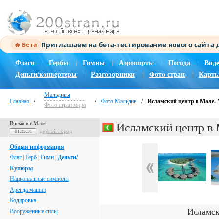
Приглашаем на бета-тестирование нового сайта
🔥 Бета
Флаги
|
Гербы
|
Гимны
|
Аэропорты
|
Погода
|
Виде
Деньги/конвертеры
|
Разговорники
|
Фото стран
|
Карты
Мальдивы
Главная
/
/
Фото Мальдив
/
Исламский центр в Мале.
Фото стран мира
Время в г.Мале
Исламский центр в
другой город
01:23:32
Общая информация
Флаг
|
Герб
|
Гимн
|
Деньги/
Купюры
Национальные символы
Аренда машин
Кодировка
Исламск
Вооруженные силы