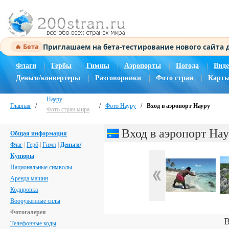
Приглашаем на бета-тестирование нового сайта
🔥 Бета
Флаги
|
Гербы
|
Гимны
|
Аэропорты
|
Погода
|
Виде
Деньги/конвертеры
|
Разговорники
|
Фото стран
|
Карты
Науру
Главная
/
/
Фото Науру
/
Вход в аэропорт Науру
Фото стран мира
Вход в аэропорт На
Общая информация
Флаг
|
Герб
|
Гимн
|
Деньги/
Купюры
Национальные символы
Аренда машин
Кодировка
Вооруженные силы
Фотогалерея
В
Телефонные коды