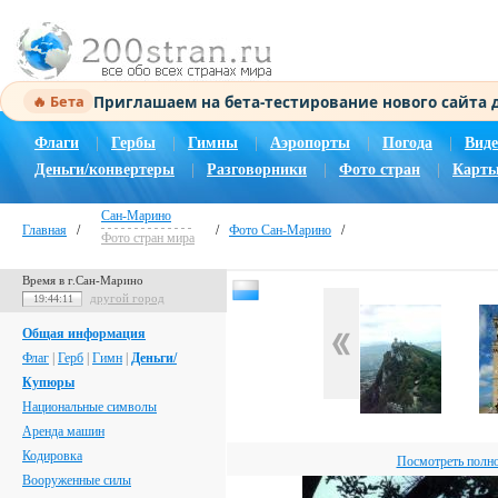
Приглашаем на бета-тестирование нового сайта
🔥 Бета
Флаги
|
Гербы
|
Гимны
|
Аэропорты
|
Погода
|
Виде
Деньги/конвертеры
|
Разговорники
|
Фото стран
|
Карты
Сан-Марино
Главная
/
/
Фото Сан-Марино
/
Фото стран мира
Время в г.Сан-Марино
другой город
19:44:12
Общая информация
Флаг
|
Герб
|
Гимн
|
Деньги/
Купюры
Национальные символы
Аренда машин
Кодировка
Посмотреть полн
Вооруженные силы