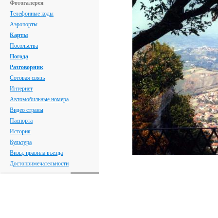
Фотогалерея
Телефонные коды
Аэропорты
Карты
Посольства
Погода
Разговорник
Сотовая связь
Интернет
Автомобильные номера
Видео страны
Паспорта
История
Культура
Визы, правила въезда
Достопримечательности