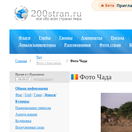
Пригла
🔥 Бета
Флаги
|
Гербы
|
Гимны
|
Аэропорты
|
Погода
|
Деньги/конвертеры
|
Разговорники
|
Фото стран
|
К
Чад
Главная
/
/
Фото Чада
Фото стран мира
Время в г.Нджамена
Фото Чада
другой город
19:29:27
Общая информация
Флаг
|
Герб
|
Гимн
|
Деньги/
Купюры
Национальные символы
Аренда машин
Кодировка
Вооруженные силы