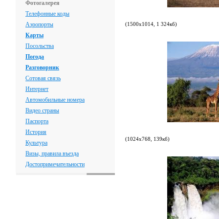
Фотогалерея
Телефонные коды
Аэропорты
(1500х1014, 1 324кб)
Карты
Посольства
Погода
Разговорник
Сотовая связь
Интернет
Автомобильные номера
Видео страны
Паспорта
История
(1024х768, 139кб)
Культура
Визы, правила въезда
Достопримечательности