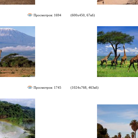
Просмотров: 1694
(600х450, 67кб)
Просмотров: 1745
(1024х768, 463кб)