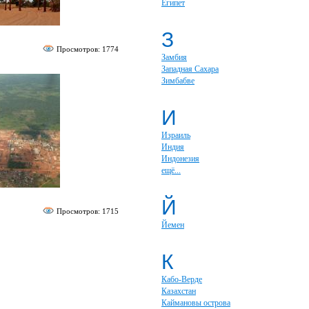
Египет
З
Просмотров: 1774
Замбия
Западная Сахара
Зимбабве
И
Израиль
Индия
Индонезия
ещё...
Й
Просмотров: 1715
Йемен
К
Кабо-Верде
Казахстан
Каймановы острова