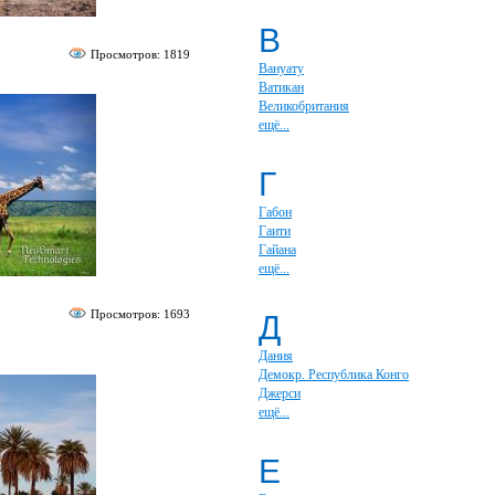
В
Просмотров: 1819
Вануату
Ватикан
Великобритания
ещё...
Г
Габон
Гаити
Гайана
ещё...
Просмотров: 1693
Д
Дания
Демокр. Республика Конго
Джерси
ещё...
Е