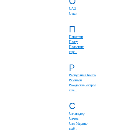
О
ОАЭ
Оман
П
Пакистан
Палау
Палестина
ещё...
Р
Республика Конго
Реюньон
Рождества, остров
ещё...
С
Сальвадор
Самоа
Сан-Марино
ещё...