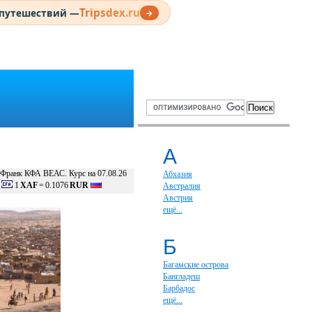
Tripsdex.ru
 путешествий —
→
А
Франк КФА ВЕАС. Курс на 07.08.26
Абхазия
1
XAF
=
0.1076
RUR
Австралия
Австрия
ещё...
Б
Багамские острова
Бангладеш
Барбадос
ещё...