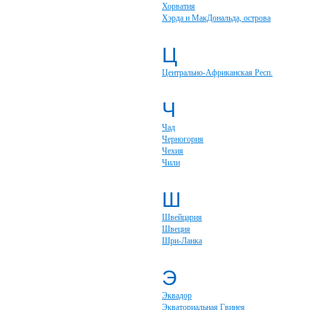
Хорватия
Хэрда и МакДональда, острова
Ц
Центрально-Африканская Респ.
Ч
Чад
Черногория
Чехия
Чили
Ш
Швейцария
Швеция
Шри-Ланка
Э
Эквадор
Экваториальная Гвинея