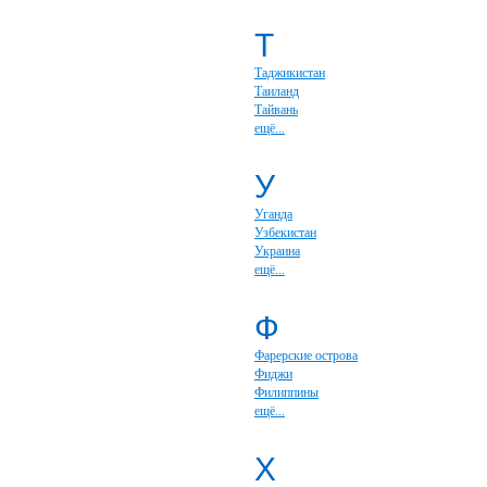
Т
Таджикистан
Таиланд
Тайвань
ещё...
У
Уганда
Узбекистан
Украина
ещё...
Ф
Фарерские острова
Фиджи
Филиппины
ещё...
Х