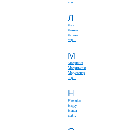
ещё...
Л
Лаос
Латвия
Лесото
ещё...
М
Маврикий
Мавритания
Мадагаскар
ещё...
Н
Намибия
Науру
Непал
ещё...