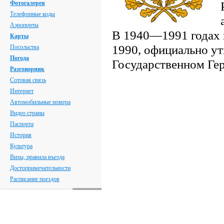
Фотогалерея
Телефонные коды
Аэропорты
В 1940—1991 годах н
Карты
1990, официально у
Посольства
Погода
Государственном Гер
Разговорник
Сотовая связь
Интернет
Автомобильные номера
Видео страны
Паспорта
История
Культура
Визы, правила въезда
Достопримечательности
Расписание поездов