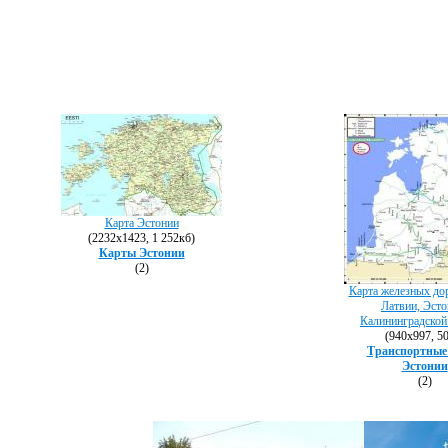
Карта Эстонии
(2232х1423, 1 252кб)
Карты Эстонии
(2)
Карта железных до
Латвии, Эсто
Калининградской
(940х997, 5
Транспортные
Эстонии
(2)