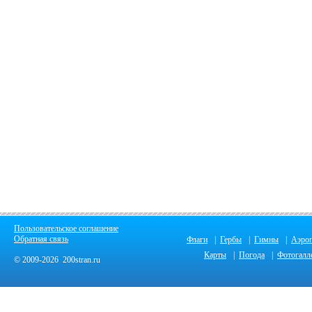
Пользовательское соглашение
Обратная связь
Флаги
|
Гербы
|
Гимны
|
Аэро
Карты
|
Погода
|
Фотогалл
© 2009-2026 200stran.ru