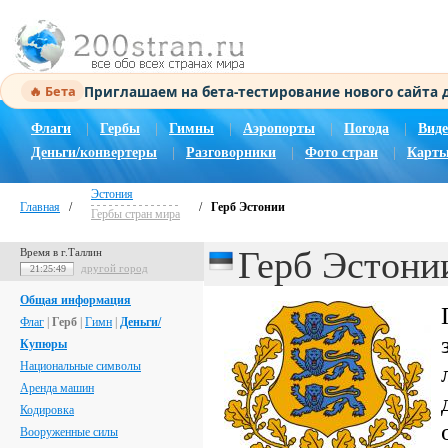
Приглашаем на бета-тестирование нового сайта
🔥 Бета
Флаги
|
Гербы
|
Гимны
|
Аэропорты
|
Погода
|
Виде
Деньги/конвертеры
|
Разговорники
|
Фото стран
|
Карты
Эстония
Главная
/
/
Герб Эстонии
Гербы стран мира
Герб Эстони
Время в г.Таллин
другой город
21:25:50
Общая информация
Флаг
|
Герб
|
Гимн
|
Деньги/
Купюры
Национальные символы
Аренда машин
Кодировка
Вооруженные силы