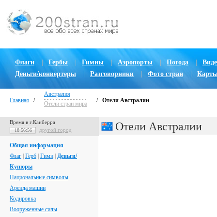
Флаги
|
Гербы
|
Гимны
|
Аэропорты
|
Погода
|
Виде
Деньги/конвертеры
|
Разговорники
|
Фото стран
|
Карты
Австралия
Главная
/
/
Отели Австралии
Отели стран мира
Время в г.Канберра
Отели Австралии
другой город
18:56:57
Общая информация
Флаг
|
Герб
|
Гимн
|
Деньги/
Купюры
Национальные символы
Аренда машин
Кодировка
Вооруженные силы