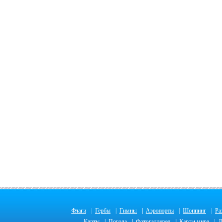
Флаги
|
Гербы
|
Гимны
|
Аэропорты
|
Шоппинг
|
Ра
Карты
|
Погода
|
Фотогаллерея
|
Карты мира
|
Д