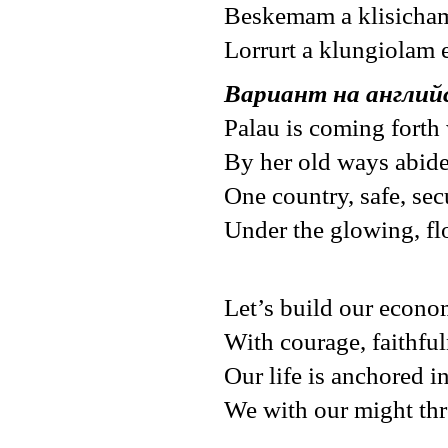
Beskemam a klisicham
Lorrurt a klungiolam 
Вариант на англий
Palau is coming forth
By her old ways abides
One country, safe, se
Under the glowing, flo
Let’s build our econo
With courage, faithful
Our life is anchored i
We with our might thr