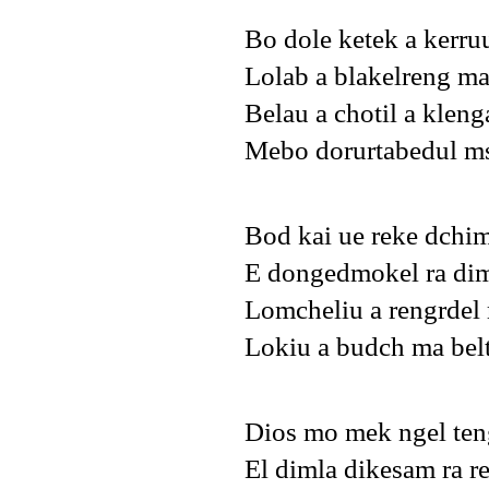
Bo dole ketek a kerruu
Lolab a blakelreng ma
Belau a chotil a klenga
Mebo dorurtabedul msa
Bod kai ue reke dchim
E dongedmokel ra dim
Lomcheliu a rengrdel 
Lokiu a budch ma belt
Dios mo mek ngel ten
El dimla dikesam ra r