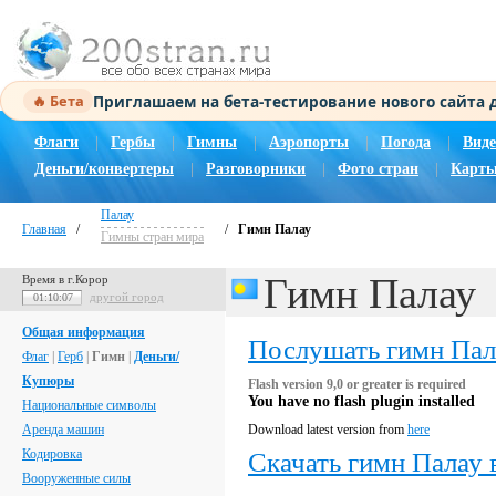
Приглашаем на бета-тестирование нового сайта
🔥 Бета
Флаги
|
Гербы
|
Гимны
|
Аэропорты
|
Погода
|
Виде
Деньги/конвертеры
|
Разговорники
|
Фото стран
|
Карты
Палау
Главная
/
/
Гимн Палау
Гимны стран мира
Гимн Палау
Время в г.Корор
другой город
01:10:08
Общая информация
Послушать гимн Пал
Флаг
|
Герб
|
Гимн
|
Деньги/
Купюры
Flash version 9,0 or greater is required
You have no flash plugin installed
Национальные символы
Аренда машин
Download latest version from
here
Кодировка
Скачать гимн Палау 
Вооруженные силы