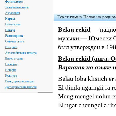
Фотогалерея
Телефонные коды
Аэропорты
Текст гимна Палау на родно
Карты
Посольства
Belau rekid
— нацио
Погода
Разговорник
музыки — Юмесеи О. 
Сотовая связь
был утвержден в 198
Интернет
Автомобильные номера
Belau rekid (англ. O
Видео страны
Паспорта
Вариант на языке 
История
Культура
Belau loba klisiich er 
Визы, правила въезда
El dimla ngarngii ra 
Достопримечательности
Meng mengel uoluu er
El ngar cheungel a ri