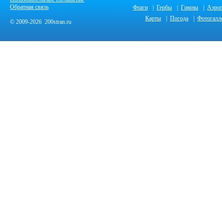
Обратная связь
Флаги
|
Гербы
|
Гимны
|
Аэро
Карты
|
Погода
|
Фотогалл
© 2009-2026 200stran.ru