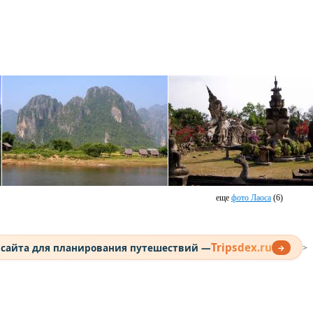
еще
фото Лаоса
(6)
Tripsdex.ru
 сайта для планирования путешествий —
→
>