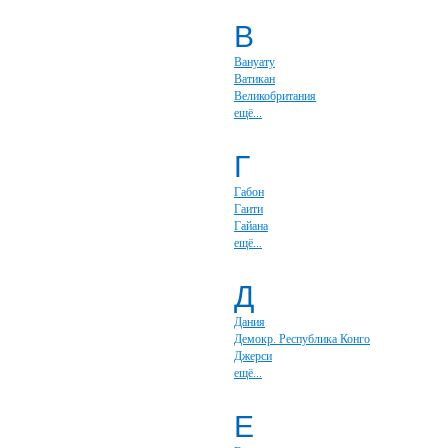
В
Вануату
Ватикан
Великобритания
ещё...
Г
Габон
Гаити
Гайана
ещё...
Д
Дания
Демокр. Республика Конго
Джерси
ещё...
Е