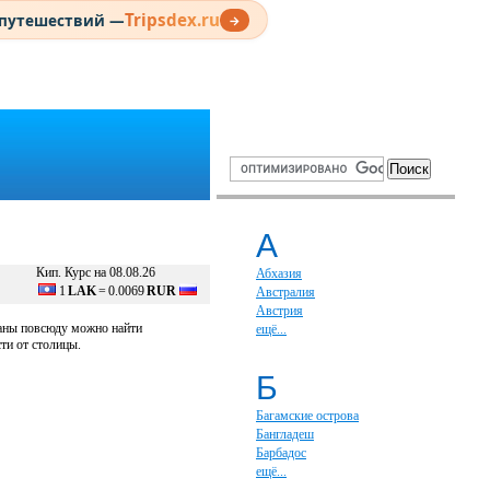
Tripsdex.ru
 путешествий —
→
А
Кип. Курс на 08.08.26
Абхазия
1
LAK
=
0.0069
RUR
Австралия
Австрия
раны повсюду можно найти
ещё...
ти от столицы.
Б
Багамские острова
Бангладеш
Барбадос
ещё...