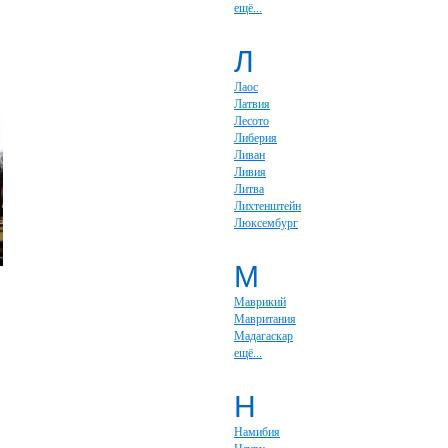
ещё...
Л
Лаос
Латвия
Лесото
Либерия
Ливан
Ливия
Литва
Лихтенштейн
Люксембург
М
Маврикий
Мавритания
Мадагаскар
ещё...
Н
Намибия