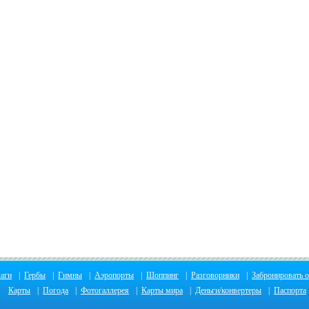
аги
|
Гербы
|
Гимны
|
Аэропорты
|
Шоппинг
|
Разговорники
|
Забронировать о
Карты
|
Погода
|
Фотогаллерея
|
Карты мира
|
Деньги/конвертеры
|
Паспорта