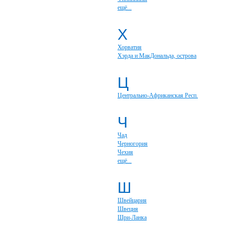
ещё...
Х
Хорватия
Хэрда и МакДональда, острова
Ц
Центрально-Африканская Респ.
Ч
Чад
Черногория
Чехия
ещё...
Ш
Швейцария
Швеция
Шри-Ланка