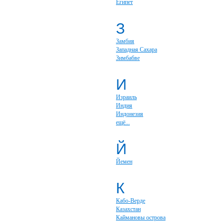
Египет
З
Замбия
Западная Сахара
Зимбабве
И
Израиль
Индия
Индонезия
ещё...
Й
Йемен
К
Кабо-Верде
Казахстан
Каймановы острова