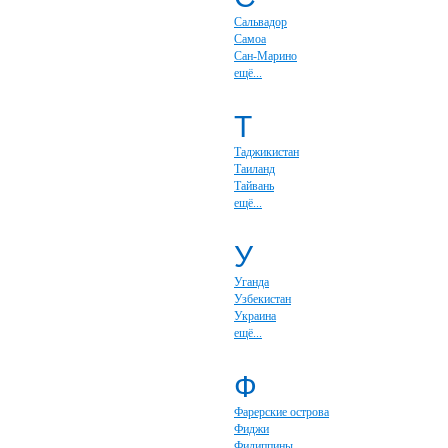
Сальвадор
Самоа
Сан-Марино
ещё...
Т
Таджикистан
Таиланд
Тайвань
ещё...
У
Уганда
Узбекистан
Украина
ещё...
Ф
Фарерские острова
Фиджи
Филиппины