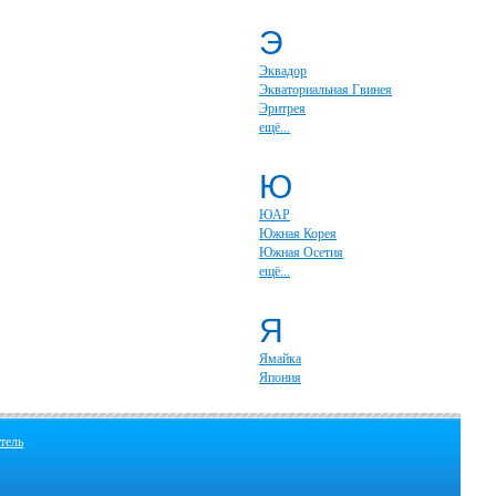
Э
Эквадор
Экваториальная Гвинея
Эритрея
ещё...
Ю
ЮАР
Южная Корея
Южная Осетия
ещё...
Я
Ямайка
Япония
тель