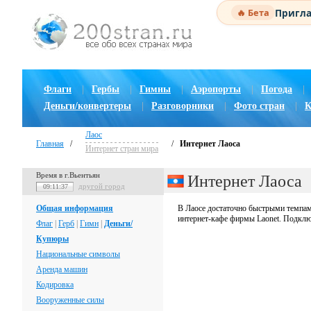
Пригла
🔥 Бета
Флаги
|
Гербы
|
Гимны
|
Аэропорты
|
Погода
|
Деньги/конвертеры
|
Разговорники
|
Фото стран
|
К
Лаос
Главная
/
/
Интернет Лаоса
Интернет стран мира
Время в г.Вьентьян
Интернет Лаоса
другой город
09:11:38
Общая информация
В Лаосе достаточно быстрыми темпам
интернет-кафе фирмы Laonet. Подклю
Флаг
|
Герб
|
Гимн
|
Деньги/
Купюры
Национальные символы
Аренда машин
Кодировка
Вооруженные силы