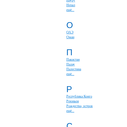
Науру
Непал
ещё...
О
ОАЭ
Оман
П
Пакистан
Палау
Палестина
ещё...
Р
Республика Конго
Реюньон
Рождества, остров
ещё...
С